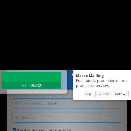
Voir la liste des plans
TABLEAU DE BORD
Voir profil
Voir plus
Masse Mailling
Connexion
Pour faire la promotion de vos
Voir plus
Voir plus
produits et services.
Skip
← Back
Next →
Voir plus
Voir plus
Voir plus
Garder ma session ouverte