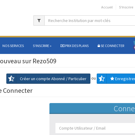
Accueil
S’Inscrire
NOS SERVICES
S'INSCRIRE
»
PRIX DES PLANS
SE CONNECTER
ouveau sur Rezo509
ou
Créer un compte Abonné / Particulier
Enregistre
e Connecter
Conne