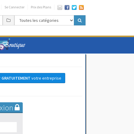
Se Connecter
Prix des Plans
r
GRATUITEMENT
votre entreprise
xion