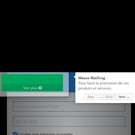
Voir la liste des plans
TABLEAU DE BORD
Voir profil
Voir plus
Masse Mailling
Connexion
Pour faire la promotion de vos
Voir plus
Voir plus
produits et services.
Skip
← Back
Next →
Voir plus
Voir plus
Voir plus
Garder ma session ouverte