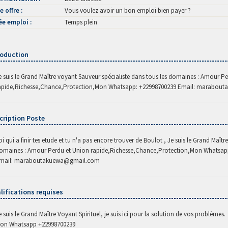
e offre :
Vous voulez avoir un bon emploi bien payer ?
ée emploi :
Temps plein
roduction
e suis le Grand Maître voyant Sauveur spécialiste dans tous les domaines : Amour P
apide,Richesse,Chance,Protection,Mon Whatsapp: +22998700239 Email: marabo
cription Poste
oi qui a finir tes etude et tu n'a pas encore trouver de Boulot , Je suis le Grand Maît
omaines : Amour Perdu et Union rapide,Richesse,Chance,Protection,Mon Whatsap
mail: maraboutakuewa@gmail.com
lifications requises
e suis le Grand Maître Voyant Spirituel, je suis ici pour la solution de vos problèmes.
on Whatsapp +22998700239