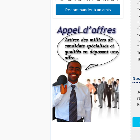
-
*
-
-
-
-
-
*
T
T
Dos
J
r
E
→ 