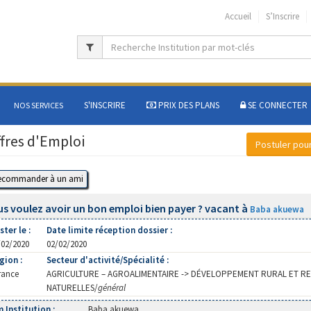
Accueil
S’Inscrire
S'INSCRIRE
PRIX DES PLANS
SE CONNECTER
NOS SERVICES
fres d'Emploi
s voulez avoir un bon emploi bien payer ? vacant à
Baba akuewa
ter le :
Date limite réception dossier :
/02/2020
02/02/2020
gion :
Secteur d'activité/Spécialité :
rance
AGRICULTURE – AGROALIMENTAIRE -> DÉVELOPPEMENT RURAL ET R
NATURELLES/
général
 Institution :
Baba akuewa