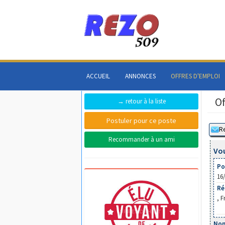
ACCUEIL
ANNONCES
OFFRES D'EMPLOI
Of
→ retour à la liste
Recommander à un ami
Vou
Pos
16
Ré
, F
Nom