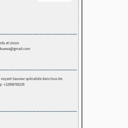
erdu et Union
utakuewa@gmail.com
re voyant Sauveur spécialiste dans tous les
p: +22998700239