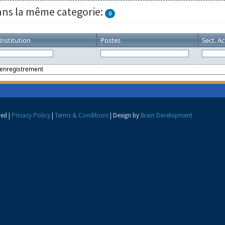
ns la même categorie:
0
Institution
Postes
Sect. Ac
'enregistrement
ved |
Privacy Policy
|
Terms & Conditions
| Design by
Brain Development