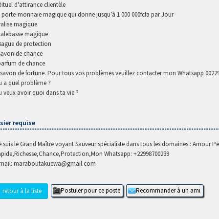
Rituel d'attirance clientèle
- porte-monnaie magique qui donne jusqu’à 1 000 000fcfa par Jour
valise magique
calebasse magique
Bague de protection
Savon de chance
parfum de chance
-savon de fortune. Pour tous vos problèmes veuillez contacter mon Whatsapp 0022
u a quel problème ?
u veux avoir quoi dans ta vie ?
sier requise
e suis le Grand Maître voyant Sauveur spécialiste dans tous les domaines : Amour P
apide,Richesse,Chance,Protection,Mon Whatsapp: +22998700239
mail: maraboutakuewa@gmail.com
retour à la liste