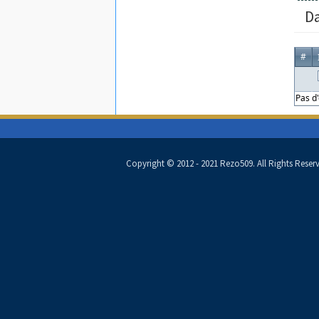
Da
#
he calendar popup.
Pas d
Copyright © 2012 - 2021 Rezo509. All Rights Reser