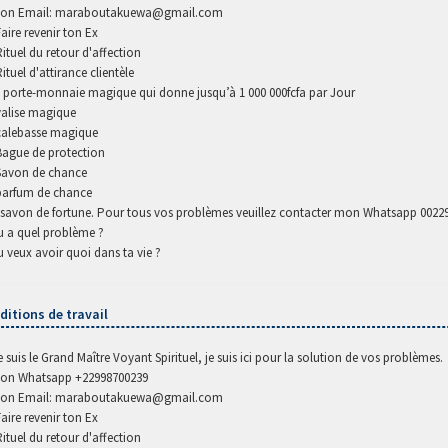
on Email: maraboutakuewa@gmail.com
Faire revenir ton Ex
Rituel du retour d'affection
Rituel d'attirance clientèle
- porte-monnaie magique qui donne jusqu’à 1 000 000fcfa par Jour
valise magique
calebasse magique
Bague de protection
Savon de chance
parfum de chance
-savon de fortune. Pour tous vos problèmes veuillez contacter mon Whatsapp 0022
u a quel problème ?
u veux avoir quoi dans ta vie ?
ditions de travail
e suis le Grand Maître Voyant Spirituel, je suis ici pour la solution de vos problèmes.
on Whatsapp +22998700239
on Email: maraboutakuewa@gmail.com
Faire revenir ton Ex
Rituel du retour d'affection