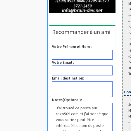
M
-
-
-
*
Recommander à un ami
-
-
-
Votre Prénom et Nom :
-
-
*
Votre Email :
T
T
Email destination:
Con
Notes(Optionel):
J
M
M
-
-