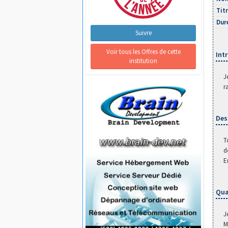
Titr
Dur
Suivre
 Voir tous les Offres de cette 
Int
institution
J
r
Des
T
d
E
Qua
J
M