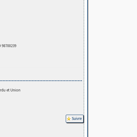
9 98700239
erdu et Union