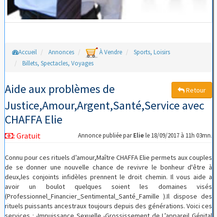
Accueil
Annonces
À Vendre
Sports, Loisirs
Billets, Spectacles, Voyages
Aide aux problèmes de
Retour
Justice,Amour,Argent,Santé,Service avec
CHAFFA Elie
:
Gratuit
Annonce publiée par
Elie
le 18/09/2017 à 11h 03mn.
Connu pour ces rituels d’amour,Maître CHAFFA Elie permets aux couples
de se donner une nouvelle chance de revivre le bonheur d'être à
deux,les conjoints infidèles prennent le droit chemin. Il vous aide a
avoir un boulot quelques soient les domaines visés
(Professionnel_Financier_Sentimental_Santé_Famille ).Il dispose des
rituels puissants ancestraux toujours depuis des générations. Voici ces
services : -Impuissance Sexuelle -Grossissement de L’appareil Génital