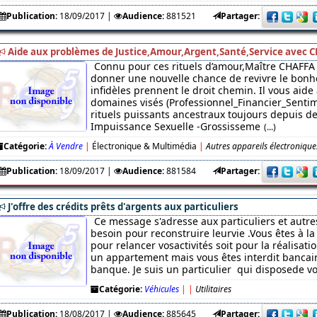
Publication:
18/09/2017
|
Audience:
881521
Partager:
Aide aux problèmes de Justice,Amour,Argent,Santé,Service avec C
Connu pour ces rituels d’amour,Maître CHAFFA 
donner une nouvelle chance de revivre le bonhe
infidèles prennent le droit chemin. Il vous aide
domaines visés (Professionnel_Financier_Sentim
rituels puissants ancestraux toujours depuis des
Impuissance Sexuelle -Grossisseme
(...)
Catégorie:
À Vendre
|
Électronique & Multimédia
|
Autres appareils électronique
Publication:
18/09/2017
|
Audience:
881584
Partager:
J'offre des crédits prêts d'argents aux particuliers
Ce message s'adresse aux particuliers et autre
besoin pour reconstruire leurvie .Vous êtes à l
pour relancer vosactivités soit pour la réalisati
un appartement mais vous êtes interdit bancaire
banque. Je suis un particulier qui disposede v
Catégorie:
Véhicules
|
|
Utilitaires
Publication:
18/08/2017
|
Audience:
885645
Partager: