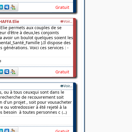
Gratuit
HAFFA Elie
Voir...
Elie permets aux couples de se
ur d'être à deux,les conjoints
 a avoir un boulot quelques soient les
ental_Santé_Famille ).Il dispose des
 générations. Voici ces services : -
s
Gratuit
Voir...
s, ou à tous ceuxqui sont dans le
a recherche de recouvrement soit
on d'un projet , soit pour vousacheter
 ou votredossier à été rejeté à la
os besoin à toutes personnes c
(...)
Gratuit