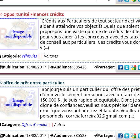
Opportunité Finances crédits
Crédits aux Particuliers de tout secteur d'acti
aider à atteindre vos objectifs.Quels que soient 
proposons une vaste gamme de crédits flexibles
pour vous aider à les concrétiser avec des taux 
de conseil aux particuliers. Ces crédits vous 
v
(...)
Catégorie:
Véhicules
|
|
Voitures
Publication:
18/08/2017
|
Audience:
885428
Partager:
offre de prêt entre particulier
BonjourJe suis un particulier qui offre des prêt
d'un investissement personnel avec un taux de 
150.000 $ . Je suis rapide et équitable. Donc je
digne de confiances.Veuillez nous préciser da
exact que voussouhaiteriez et la date. Veuillez 
personnels: correiaferreira02@gmail.com
(...)
Catégorie:
Offres d'emploi
|
|
Autres
Publication:
18/08/2017
|
Audience:
885528
Partager: