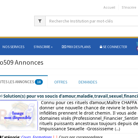
Accueil
S’Inscrire
NOS SERVICES
S'INSCRIRE
»
PRIX DES PLANS
SE CONNECTER
o509 Annonces
UTES LES ANNONCES
18
OFFRES
DEMANDES
Solution(s) pour vos soucis d'amour,maladie,travail,sexuel,financi
Connu pour ces rituels d’amour,Maître CHAFFA 
donner une nouvelle chance de revivre le bonhe
infidèles prennent le droit chemin. Il vous aide
domaines visés (Professionnel_Financier_Sentim
rituels puissants ancestraux toujours depuis des
Impuissance Sexuelle -Grossisseme
(...)
Catégorie:
Cours, Formations
|
|
Cours par correspondance