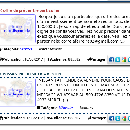
offre de prêt entre particulier
BonjourJe suis un particulier qui offre des prêt
d'un investissement personnel avec un taux de 
150.000 $ . Je suis rapide et équitable. Donc je
digne de confiances.Veuillez nous préciser da
exact que voussouhaiteriez et la date. Veuillez 
personnels: correiaferreira02@gmail.com
(...)
Catégorie:
Services
|
|
Autres services
Publication:
18/08/2017
|
Audience:
885582
Partager:
NISSAN PATHFINDER A VENDRE
NISSAN PATHFINDER A VENDRE POUR CAUSE D
EN TRES BONNE CONDITION CLIMATISER JEEP 
,ECT... ALORS POUR PLUS INFORMATION N'HES
MESSAGE WHATSAAP AU 509 4726 8350 VOUS PO
4033 MERCI.
(...)
Catégorie:
Véhicules
|
|
Voitures
Publication:
01/08/2017
|
Audience:
886207
Partager: