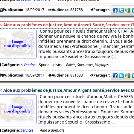
Publication:
18/09/2017
|
Audience:
881758
Partager:
Aide aux problèmes de Justice,Amour,Argent,Santé,Service avec C
Connu pour ces rituels d’amour,Maître CHAFFA 
donner une nouvelle chance de revivre le bonhe
infidèles prennent le droit chemin. Il vous aide
domaines visés (Professionnel_Financier_Sentim
rituels puissants ancestraux toujours depuis des
Impuissance Sexuelle -Grossisseme
(...)
Catégorie:
À Vendre
|
Sports, Loisirs
|
Billets, Spectacles, Voyages
Publication:
18/09/2017
|
Audience:
881683
Partager:
Aide aux problèmes de Justice,Amour,Argent,Santé,Service avec C
Connu pour ces rituels d’amour,Maître CHAFFA 
donner une nouvelle chance de revivre le bonhe
infidèles prennent le droit chemin. Il vous aide
domaines visés (Professionnel_Financier_Sentim
rituels puissants ancestraux toujours depuis des
Impuissance Sexuelle -Grossisseme
(...)
Catégorie:
Services
|
|
Aide à domicile