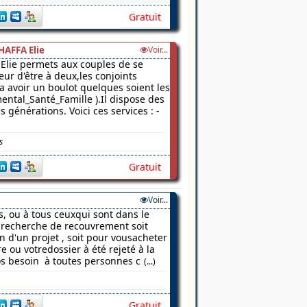
Gratuit
HAFFA Elie
Voir...
Elie permets aux couples de se
ur d'être à deux,les conjoints
 a avoir un boulot quelques soient les
ental_Santé_Famille ).Il dispose des
 générations. Voici ces services : -
s
Gratuit
Voir...
s, ou à tous ceuxqui sont dans le
a recherche de recouvrement soit
on d'un projet , soit pour vousacheter
 ou votredossier à été rejeté à la
os besoin à toutes personnes c
(...)
Gratuit