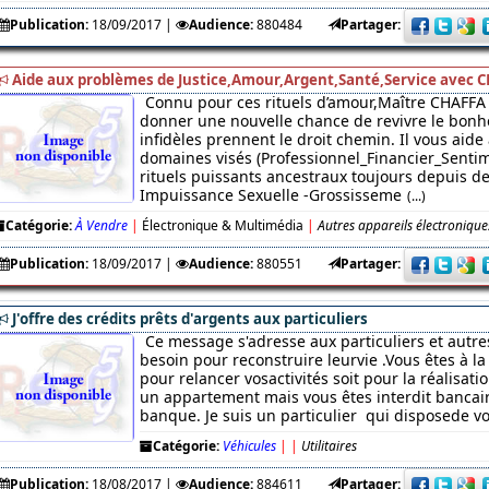
Publication:
18/09/2017
|
Audience:
880484
Partager:
Aide aux problèmes de Justice,Amour,Argent,Santé,Service avec C
Connu pour ces rituels d’amour,Maître CHAFFA 
donner une nouvelle chance de revivre le bonhe
infidèles prennent le droit chemin. Il vous aide
domaines visés (Professionnel_Financier_Sentim
rituels puissants ancestraux toujours depuis des
Impuissance Sexuelle -Grossisseme
(...)
Catégorie:
À Vendre
|
Électronique & Multimédia
|
Autres appareils électronique
Publication:
18/09/2017
|
Audience:
880551
Partager:
J'offre des crédits prêts d'argents aux particuliers
Ce message s'adresse aux particuliers et autre
besoin pour reconstruire leurvie .Vous êtes à l
pour relancer vosactivités soit pour la réalisati
un appartement mais vous êtes interdit bancaire
banque. Je suis un particulier qui disposede v
Catégorie:
Véhicules
|
|
Utilitaires
Publication:
18/08/2017
|
Audience:
884611
Partager: