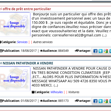
offre de prêt entre particulier
BonjourJe suis un particulier qui offre des prêt
d'un investissement personnel avec un taux de 
150.000 $ . Je suis rapide et équitable. Donc je
digne de confiances.Veuillez nous préciser da
exact que voussouhaiteriez et la date. Veuillez 
personnels: correiaferreira02@gmail.com
(...)
Catégorie:
Services
|
|
Autres services
Publication:
18/08/2017
|
Audience:
884549
Partager:
NISSAN PATHFINDER A VENDRE
NISSAN PATHFINDER A VENDRE POUR CAUSE D
EN TRES BONNE CONDITION CLIMATISER JEEP 
,ECT... ALORS POUR PLUS INFORMATION N'HES
MESSAGE WHATSAAP AU 509 4726 8350 VOUS PO
4033 MERCI.
(...)
Catégorie:
Véhicules
|
|
Voitures
Publication:
01/08/2017
|
Audience:
885173
Partager: