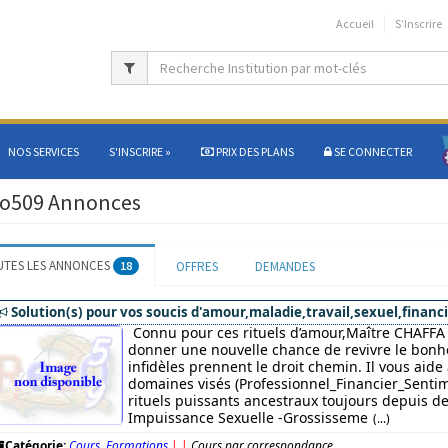
Accueil
S’Inscrire
NOS SERVICES
S'INSCRIRE
»
PRIX DES PLANS
SE CONNECTER
o509 Annonces
UTES LES ANNONCES
18
OFFRES
DEMANDES
Solution(s) pour vos soucis d'amour,maladie,travail,sexuel,financi
Connu pour ces rituels d’amour,Maître CHAFFA 
donner une nouvelle chance de revivre le bonhe
infidèles prennent le droit chemin. Il vous aide
domaines visés (Professionnel_Financier_Sentim
rituels puissants ancestraux toujours depuis des
Impuissance Sexuelle -Grossisseme
(...)
Catégorie:
Cours, Formations
|
|
Cours par correspondance