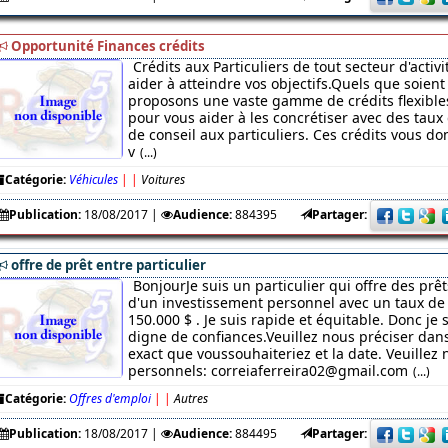
Opportunité Finances crédits
Crédits aux Particuliers de tout secteur d'acti
aider à atteindre vos objectifs.Quels que soient 
proposons une vaste gamme de crédits flexibles
pour vous aider à les concrétiser avec des taux 
de conseil aux particuliers. Ces crédits vous 
v
(...)
Catégorie:
Véhicules
|
|
Voitures
Publication:
18/08/2017
|
Audience:
884395
Partager:
offre de prêt entre particulier
BonjourJe suis un particulier qui offre des prêt
d'un investissement personnel avec un taux de 
150.000 $ . Je suis rapide et équitable. Donc je
digne de confiances.Veuillez nous préciser da
exact que voussouhaiteriez et la date. Veuillez 
personnels: correiaferreira02@gmail.com
(...)
Catégorie:
Offres d'emploi
|
|
Autres
Publication:
18/08/2017
|
Audience:
884495
Partager: