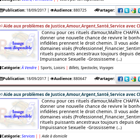
Publication:
18/09/2017
|
Audience:
880725
Partager:
Aide aux problèmes de Justice,Amour,Argent,Santé,Service avec C
Connu pour ces rituels d’amour,Maître CHAFFA 
donner une nouvelle chance de revivre le bonhe
infidèles prennent le droit chemin. Il vous aide
domaines visés (Professionnel_Financier_Sentim
rituels puissants ancestraux toujours depuis des
Impuissance Sexuelle -Grossisseme
(...)
Catégorie:
À Vendre
|
Sports, Loisirs
|
Billets, Spectacles, Voyages
Publication:
18/09/2017
|
Audience:
880647
Partager:
Aide aux problèmes de Justice,Amour,Argent,Santé,Service avec C
Connu pour ces rituels d’amour,Maître CHAFFA 
donner une nouvelle chance de revivre le bonhe
infidèles prennent le droit chemin. Il vous aide
domaines visés (Professionnel_Financier_Sentim
rituels puissants ancestraux toujours depuis des
Impuissance Sexuelle -Grossisseme
(...)
Catégorie:
Services
|
|
Aide à domicile