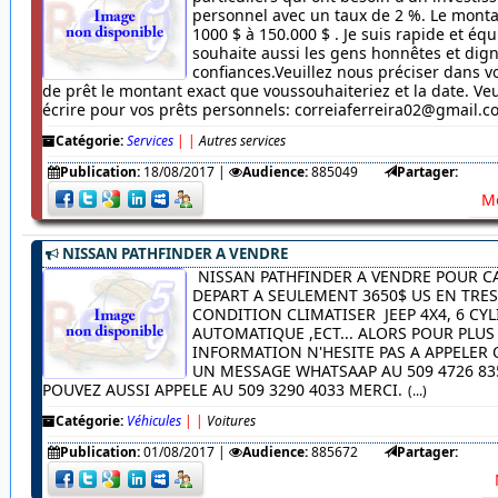
personnel avec un taux de 2 %. Le monta
1000 $ à 150.000 $ . Je suis rapide et équ
souhaite aussi les gens honnêtes et dig
confiances.Veuillez nous préciser dans
de prêt le montant exact que voussouhaiteriez et la date. Veu
écrire pour vos prêts personnels: correiaferreira02@gmail.
Catégorie:
Services
|
|
Autres services
Publication:
18/08/2017
|
Audience:
885049
Partager:
Me
NISSAN PATHFINDER A VENDRE
NISSAN PATHFINDER A VENDRE POUR C
DEPART A SEULEMENT 3650$ US EN TRE
CONDITION CLIMATISER JEEP 4X4, 6 CYL
AUTOMATIQUE ,ECT... ALORS POUR PLUS
INFORMATION N'HESITE PAS A APPELER
UN MESSAGE WHATSAAP AU 509 4726 83
POUVEZ AUSSI APPELE AU 509 3290 4033 MERCI.
(...)
Catégorie:
Véhicules
|
|
Voitures
Publication:
01/08/2017
|
Audience:
885672
Partager: