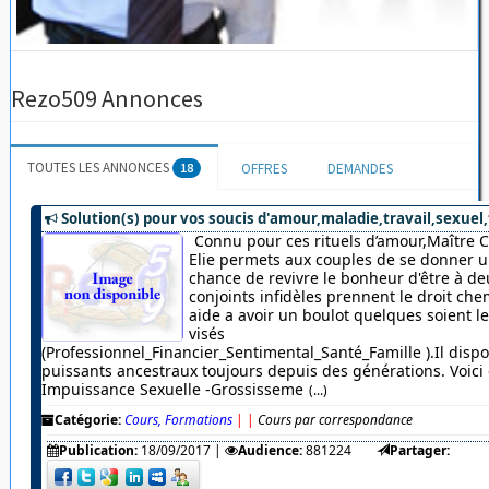
Rezo509 Annonces
TOUTES LES ANNONCES
18
OFFRES
DEMANDES
Solution(s) pour vos soucis d'amour,maladie,travail,sexuel,
Connu pour ces rituels d’amour,Maître 
Elie permets aux couples de se donner u
chance de revivre le bonheur d'être à de
conjoints infidèles prennent le droit chem
aide a avoir un boulot quelques soient 
visés
(Professionnel_Financier_Sentimental_Santé_Famille ).Il dispo
puissants ancestraux toujours depuis des générations. Voici c
Impuissance Sexuelle -Grossisseme
(...)
Catégorie:
Cours, Formations
|
|
Cours par correspondance
Publication:
18/09/2017
|
Audience:
881224
Partager: