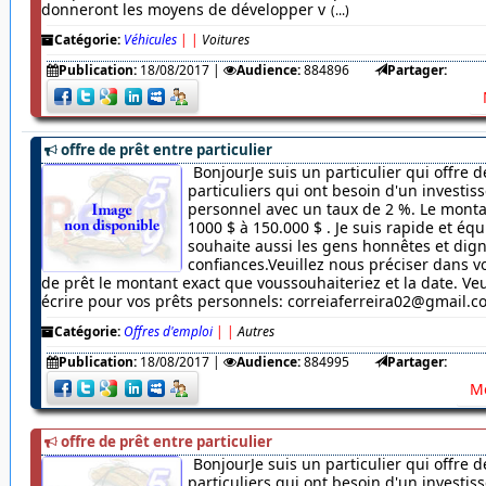
donneront les moyens de développer v
(...)
Catégorie:
Véhicules
|
|
Voitures
Publication:
18/08/2017
|
Audience:
884896
Partager:
offre de prêt entre particulier
BonjourJe suis un particulier qui offre d
particuliers qui ont besoin d'un investi
personnel avec un taux de 2 %. Le monta
1000 $ à 150.000 $ . Je suis rapide et équ
souhaite aussi les gens honnêtes et dig
confiances.Veuillez nous préciser dans
de prêt le montant exact que voussouhaiteriez et la date. Veu
écrire pour vos prêts personnels: correiaferreira02@gmail.
Catégorie:
Offres d'emploi
|
|
Autres
Publication:
18/08/2017
|
Audience:
884995
Partager:
Me
offre de prêt entre particulier
BonjourJe suis un particulier qui offre d
particuliers qui ont besoin d'un investi