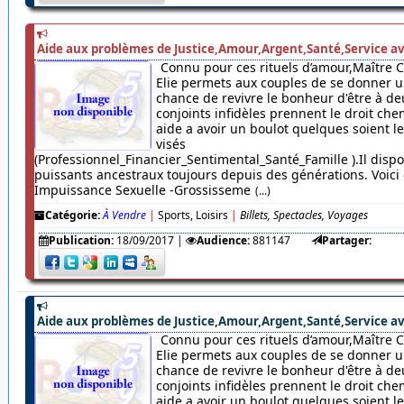
Aide aux problèmes de Justice,Amour,Argent,Santé,Service av
Connu pour ces rituels d’amour,Maître 
Elie permets aux couples de se donner u
chance de revivre le bonheur d'être à de
conjoints infidèles prennent le droit chem
aide a avoir un boulot quelques soient 
visés
(Professionnel_Financier_Sentimental_Santé_Famille ).Il dispo
puissants ancestraux toujours depuis des générations. Voici c
Impuissance Sexuelle -Grossisseme
(...)
Catégorie:
À Vendre
|
Sports, Loisirs
|
Billets, Spectacles, Voyages
Publication:
18/09/2017
|
Audience:
881147
Partager:
Aide aux problèmes de Justice,Amour,Argent,Santé,Service av
Connu pour ces rituels d’amour,Maître 
Elie permets aux couples de se donner u
chance de revivre le bonheur d'être à de
conjoints infidèles prennent le droit chem
aide a avoir un boulot quelques soient 