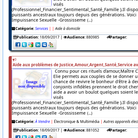
visés
(Professionnel_Financier_Sentimental_Santé_Famille ).Il dispo
puissants ancestraux toujours depuis des générations. Voici c
Impuissance Sexuelle -Grossisseme
(...)
Catégorie:
Services
|
|
Aide à domicile
Publication:
18/09/2017
|
Audience:
880985
Partager:
Aide aux problèmes de Justice,Amour,Argent,Santé,Service av
Connu pour ces rituels d’amour,Maître 
Elie permets aux couples de se donner u
chance de revivre le bonheur d'être à de
conjoints infidèles prennent le droit chem
aide a avoir un boulot quelques soient 
visés
(Professionnel_Financier_Sentimental_Santé_Famille ).Il dispo
puissants ancestraux toujours depuis des générations. Voici c
Impuissance Sexuelle -Grossisseme
(...)
Catégorie:
À Vendre
|
Électronique & Multimédia
|
Autres appareils éle
Publication:
18/09/2017
|
Audience:
881052
Partager: