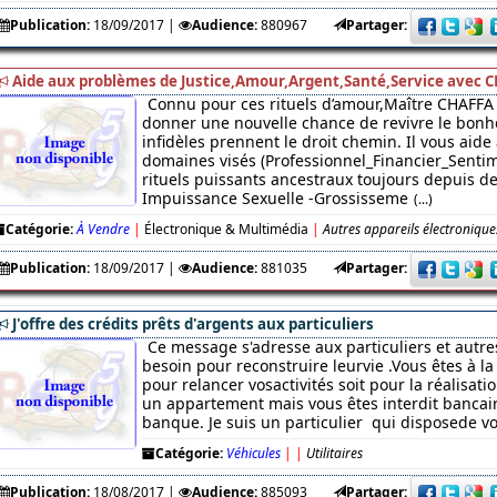
Publication:
18/09/2017
|
Audience:
880967
Partager:
Aide aux problèmes de Justice,Amour,Argent,Santé,Service avec C
Connu pour ces rituels d’amour,Maître CHAFFA 
donner une nouvelle chance de revivre le bonhe
infidèles prennent le droit chemin. Il vous aide
domaines visés (Professionnel_Financier_Sentim
rituels puissants ancestraux toujours depuis des
Impuissance Sexuelle -Grossisseme
(...)
Catégorie:
À Vendre
|
Électronique & Multimédia
|
Autres appareils électronique
Publication:
18/09/2017
|
Audience:
881035
Partager:
J'offre des crédits prêts d'argents aux particuliers
Ce message s'adresse aux particuliers et autre
besoin pour reconstruire leurvie .Vous êtes à l
pour relancer vosactivités soit pour la réalisati
un appartement mais vous êtes interdit bancaire
banque. Je suis un particulier qui disposede v
Catégorie:
Véhicules
|
|
Utilitaires
Publication:
18/08/2017
|
Audience:
885093
Partager: