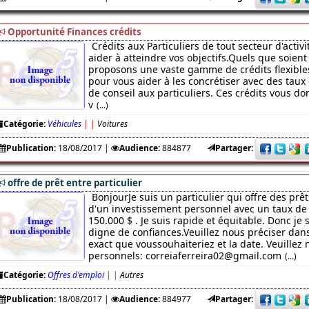
Opportunité Finances crédits
Crédits aux Particuliers de tout secteur d'acti
aider à atteindre vos objectifs.Quels que soient 
proposons une vaste gamme de crédits flexibles
pour vous aider à les concrétiser avec des taux 
de conseil aux particuliers. Ces crédits vous 
v
(...)
Catégorie:
Véhicules
|
|
Voitures
Publication:
18/08/2017
|
Audience:
884877
Partager:
offre de prêt entre particulier
BonjourJe suis un particulier qui offre des prêt
d'un investissement personnel avec un taux de 
150.000 $ . Je suis rapide et équitable. Donc je
digne de confiances.Veuillez nous préciser da
exact que voussouhaiteriez et la date. Veuillez 
personnels: correiaferreira02@gmail.com
(...)
Catégorie:
Offres d'emploi
|
|
Autres
Publication:
18/08/2017
|
Audience:
884977
Partager: