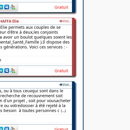
Gratuit
HAFFA Elie
Voir...
Elie permets aux couples de se
ur d'être à deux,les conjoints
 a avoir un boulot quelques soient les
ental_Santé_Famille ).Il dispose des
 générations. Voici ces services : -
s
Gratuit
Voir...
s, ou à tous ceuxqui sont dans le
a recherche de recouvrement soit
on d'un projet , soit pour vousacheter
 ou votredossier à été rejeté à la
os besoin à toutes personnes c
(...)
Gratuit