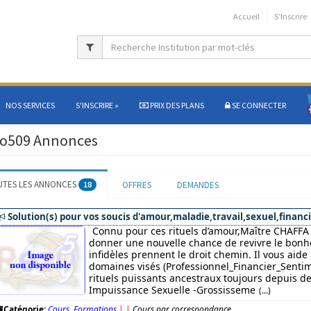
Accueil
S’Inscrire
NOS SERVICES
S'INSCRIRE
»
PRIX DES PLANS
SE CONNECTER
o509 Annonces
UTES LES ANNONCES
18
OFFRES
DEMANDES
Solution(s) pour vos soucis d'amour,maladie,travail,sexuel,financi
Connu pour ces rituels d’amour,Maître CHAFFA 
donner une nouvelle chance de revivre le bonhe
infidèles prennent le droit chemin. Il vous aide
domaines visés (Professionnel_Financier_Sentim
rituels puissants ancestraux toujours depuis des
Impuissance Sexuelle -Grossisseme
(...)
Catégorie:
Cours, Formations
|
|
Cours par correspondance