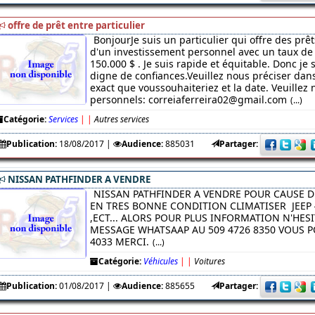
offre de prêt entre particulier
BonjourJe suis un particulier qui offre des prêt
d'un investissement personnel avec un taux de 
150.000 $ . Je suis rapide et équitable. Donc je
digne de confiances.Veuillez nous préciser da
exact que voussouhaiteriez et la date. Veuillez 
personnels: correiaferreira02@gmail.com
(...)
Catégorie:
Services
|
|
Autres services
Publication:
18/08/2017
|
Audience:
885031
Partager:
NISSAN PATHFINDER A VENDRE
NISSAN PATHFINDER A VENDRE POUR CAUSE D
EN TRES BONNE CONDITION CLIMATISER JEEP 
,ECT... ALORS POUR PLUS INFORMATION N'HES
MESSAGE WHATSAAP AU 509 4726 8350 VOUS PO
4033 MERCI.
(...)
Catégorie:
Véhicules
|
|
Voitures
Publication:
01/08/2017
|
Audience:
885655
Partager: