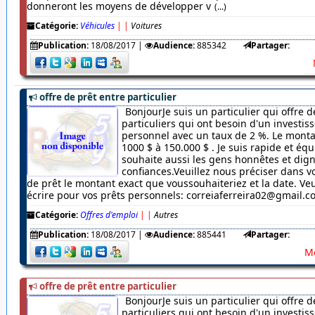
donneront les moyens de développer v
(...)
Catégorie:
Véhicules
|
|
Voitures
Publication:
18/08/2017
|
Audience:
885342
Partager:
offre de prêt entre particulier
BonjourJe suis un particulier qui offre d
particuliers qui ont besoin d'un investi
personnel avec un taux de 2 %. Le monta
1000 $ à 150.000 $ . Je suis rapide et équ
souhaite aussi les gens honnêtes et dig
confiances.Veuillez nous préciser dans
de prêt le montant exact que voussouhaiteriez et la date. Veu
écrire pour vos prêts personnels: correiaferreira02@gmail.
Catégorie:
Offres d'emploi
|
|
Autres
Publication:
18/08/2017
|
Audience:
885441
Partager:
Me
offre de prêt entre particulier
BonjourJe suis un particulier qui offre d
particuliers qui ont besoin d'un investi