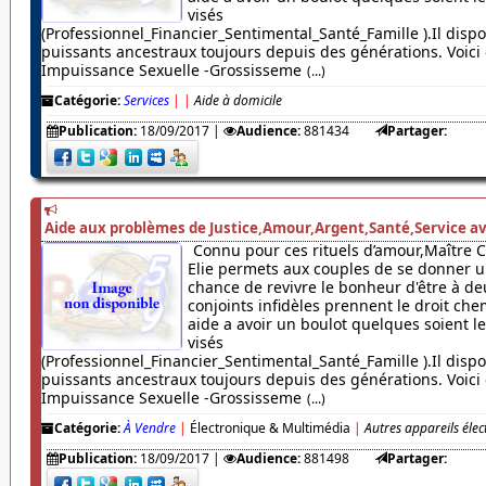
visés
(Professionnel_Financier_Sentimental_Santé_Famille ).Il dispo
puissants ancestraux toujours depuis des générations. Voici c
Impuissance Sexuelle -Grossisseme
(...)
Catégorie:
Services
|
|
Aide à domicile
Publication:
18/09/2017
|
Audience:
881434
Partager:
Aide aux problèmes de Justice,Amour,Argent,Santé,Service av
Connu pour ces rituels d’amour,Maître 
Elie permets aux couples de se donner u
chance de revivre le bonheur d'être à de
conjoints infidèles prennent le droit chem
aide a avoir un boulot quelques soient 
visés
(Professionnel_Financier_Sentimental_Santé_Famille ).Il dispo
puissants ancestraux toujours depuis des générations. Voici c
Impuissance Sexuelle -Grossisseme
(...)
Catégorie:
À Vendre
|
Électronique & Multimédia
|
Autres appareils éle
Publication:
18/09/2017
|
Audience:
881498
Partager: