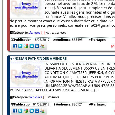
personnel avec un taux de 2 %. Le monta
1000 $ à 150.000 $ . Je suis rapide et équ
souhaite aussi les gens honnêtes et dig
confiances.Veuillez nous préciser dans
de prêt le montant exact que voussouhaiteriez et la date. Veu
écrire pour vos prêts personnels: correiaferreira02@gmail.
Catégorie:
Services
|
|
Autres services
Publication:
18/08/2017
|
Audience:
885495
Partager:
Me
NISSAN PATHFINDER A VENDRE
NISSAN PATHFINDER A VENDRE POUR C
DEPART A SEULEMENT 3650$ US EN TRE
CONDITION CLIMATISER JEEP 4X4, 6 CYL
AUTOMATIQUE ,ECT... ALORS POUR PLUS
INFORMATION N'HESITE PAS A APPELER
UN MESSAGE WHATSAAP AU 509 4726 83
POUVEZ AUSSI APPELE AU 509 3290 4033 MERCI.
(...)
Catégorie:
Véhicules
|
|
Voitures
Publication:
01/08/2017
|
Audience:
886121
Partager: