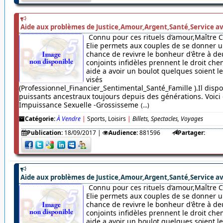
Aide aux problèmes de Justice,Amour,Argent,Santé,Service av
Connu pour ces rituels d’amour,Maître 
Elie permets aux couples de se donner u
chance de revivre le bonheur d'être à de
conjoints infidèles prennent le droit chem
aide a avoir un boulot quelques soient 
visés
(Professionnel_Financier_Sentimental_Santé_Famille ).Il dispo
puissants ancestraux toujours depuis des générations. Voici c
Impuissance Sexuelle -Grossisseme
(...)
Catégorie:
À Vendre
|
Sports, Loisirs
|
Billets, Spectacles, Voyages
Publication:
18/09/2017
|
Audience:
881596
Partager:
Aide aux problèmes de Justice,Amour,Argent,Santé,Service av
Connu pour ces rituels d’amour,Maître 
Elie permets aux couples de se donner u
chance de revivre le bonheur d'être à de
conjoints infidèles prennent le droit chem
aide a avoir un boulot quelques soient 