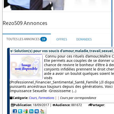
Rezo509 Annonces
TOUTES LES ANNONCES
18
OFFRES
DEMANDES
Solution(s) pour vos soucis d'amour,maladie,travail,sexuel,
Connu pour ces rituels d’amour,Maître 
Elie permets aux couples de se donner u
chance de revivre le bonheur d'être à de
conjoints infidèles prennent le droit chem
aide a avoir un boulot quelques soient 
visés
(Professionnel_Financier_Sentimental_Santé_Famille ).Il dispo
puissants ancestraux toujours depuis des générations. Voici c
Impuissance Sexuelle -Grossisseme
(...)
Catégorie:
Cours, Formations
|
|
Cours par correspondance
Publication:
18/09/2017
|
Audience:
881672
Partager: