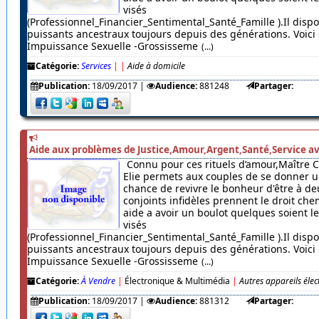
visés
(Professionnel_Financier_Sentimental_Santé_Famille ).Il dispo
puissants ancestraux toujours depuis des générations. Voici c
Impuissance Sexuelle -Grossisseme
(...)
Catégorie:
Services
|
|
Aide à domicile
Publication:
18/09/2017
|
Audience:
881248
Partager:
Aide aux problèmes de Justice,Amour,Argent,Santé,Service av
Connu pour ces rituels d’amour,Maître 
Elie permets aux couples de se donner u
chance de revivre le bonheur d'être à de
conjoints infidèles prennent le droit chem
aide a avoir un boulot quelques soient 
visés
(Professionnel_Financier_Sentimental_Santé_Famille ).Il dispo
puissants ancestraux toujours depuis des générations. Voici c
Impuissance Sexuelle -Grossisseme
(...)
Catégorie:
À Vendre
|
Électronique & Multimédia
|
Autres appareils éle
Publication:
18/09/2017
|
Audience:
881312
Partager: