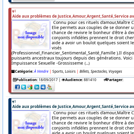
Aide aux problèmes de Justice,Amour,Argent,Santé,Service av
Connu pour ces rituels d’amour,Maître 
Elie permets aux couples de se donner u
chance de revivre le bonheur d'être à de
conjoints infidèles prennent le droit chem
aide a avoir un boulot quelques soient 
visés
(Professionnel_Financier_Sentimental_Santé_Famille ).Il dispo
puissants ancestraux toujours depuis des générations. Voici c
Impuissance Sexuelle -Grossisseme
(...)
Catégorie:
À Vendre
|
Sports, Loisirs
|
Billets, Spectacles, Voyages
Publication:
18/09/2017
|
Audience:
881410
Partager:
Aide aux problèmes de Justice,Amour,Argent,Santé,Service av
Connu pour ces rituels d’amour,Maître 
Elie permets aux couples de se donner u
chance de revivre le bonheur d'être à de
conjoints infidèles prennent le droit chem
aide a avoir un boulot quelques soient 