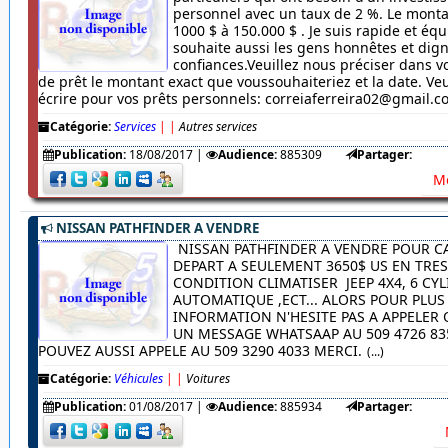
personnel avec un taux de 2 %. Le monta
1000 $ à 150.000 $ . Je suis rapide et équ
souhaite aussi les gens honnêtes et dig
confiances.Veuillez nous préciser dans
de prêt le montant exact que voussouhaiteriez et la date. Veu
écrire pour vos prêts personnels: correiaferreira02@gmail.
Catégorie:
Services
|
|
Autres services
Publication:
18/08/2017
|
Audience:
885309
Partager:
Me
NISSAN PATHFINDER A VENDRE
NISSAN PATHFINDER A VENDRE POUR C
DEPART A SEULEMENT 3650$ US EN TRE
CONDITION CLIMATISER JEEP 4X4, 6 CYL
AUTOMATIQUE ,ECT... ALORS POUR PLUS
INFORMATION N'HESITE PAS A APPELER
UN MESSAGE WHATSAAP AU 509 4726 83
POUVEZ AUSSI APPELE AU 509 3290 4033 MERCI.
(...)
Catégorie:
Véhicules
|
|
Voitures
Publication:
01/08/2017
|
Audience:
885934
Partager: