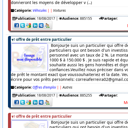
donneront les moyens de développer v
(...)
Catégorie:
Véhicules
|
|
Voitures
Publication:
18/08/2017
|
Audience:
885155
Partager:
offre de prêt entre particulier
BonjourJe suis un particulier qui offre d
particuliers qui ont besoin d'un investi
personnel avec un taux de 2 %. Le monta
1000 $ à 150.000 $ . Je suis rapide et équ
souhaite aussi les gens honnêtes et dig
confiances.Veuillez nous préciser dans
de prêt le montant exact que voussouhaiteriez et la date. Veu
écrire pour vos prêts personnels: correiaferreira02@gmail.
Catégorie:
Offres d'emploi
|
|
Autres
Publication:
18/08/2017
|
Audience:
885255
Partager:
Me
offre de prêt entre particulier
BonjourJe suis un particulier qui offre d
particuliers qui ont besoin d'un investi