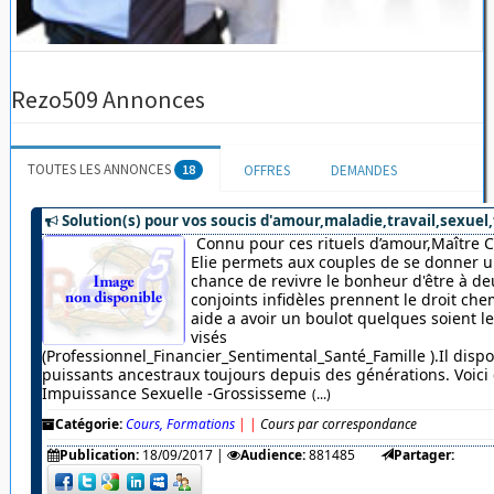
Rezo509 Annonces
TOUTES LES ANNONCES
18
OFFRES
DEMANDES
Solution(s) pour vos soucis d'amour,maladie,travail,sexuel,
Connu pour ces rituels d’amour,Maître 
Elie permets aux couples de se donner u
chance de revivre le bonheur d'être à de
conjoints infidèles prennent le droit chem
aide a avoir un boulot quelques soient 
visés
(Professionnel_Financier_Sentimental_Santé_Famille ).Il dispo
puissants ancestraux toujours depuis des générations. Voici c
Impuissance Sexuelle -Grossisseme
(...)
Catégorie:
Cours, Formations
|
|
Cours par correspondance
Publication:
18/09/2017
|
Audience:
881485
Partager: