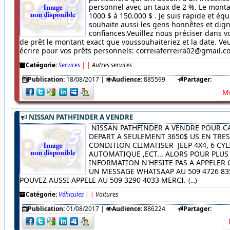
personnel avec un taux de 2 %. Le monta
1000 $ à 150.000 $ . Je suis rapide et équ
souhaite aussi les gens honnêtes et dig
confiances.Veuillez nous préciser dans
de prêt le montant exact que voussouhaiteriez et la date. Veu
écrire pour vos prêts personnels: correiaferreira02@gmail.
Catégorie:
Services
|
|
Autres services
Publication:
18/08/2017
|
Audience:
885599
Partager:
Me
NISSAN PATHFINDER A VENDRE
NISSAN PATHFINDER A VENDRE POUR C
DEPART A SEULEMENT 3650$ US EN TRE
CONDITION CLIMATISER JEEP 4X4, 6 CYL
AUTOMATIQUE ,ECT... ALORS POUR PLUS
INFORMATION N'HESITE PAS A APPELER
UN MESSAGE WHATSAAP AU 509 4726 83
POUVEZ AUSSI APPELE AU 509 3290 4033 MERCI.
(...)
Catégorie:
Véhicules
|
|
Voitures
Publication:
01/08/2017
|
Audience:
886224
Partager: