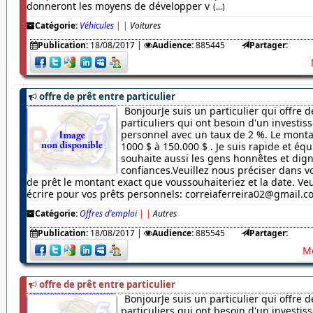
donneront les moyens de développer v
(...)
Catégorie:
Véhicules
|
|
Voitures
Publication:
18/08/2017
|
Audience:
885445
Partager:
offre de prêt entre particulier
BonjourJe suis un particulier qui offre d
particuliers qui ont besoin d'un investi
personnel avec un taux de 2 %. Le monta
1000 $ à 150.000 $ . Je suis rapide et équ
souhaite aussi les gens honnêtes et dig
confiances.Veuillez nous préciser dans
de prêt le montant exact que voussouhaiteriez et la date. Veu
écrire pour vos prêts personnels: correiaferreira02@gmail.
Catégorie:
Offres d'emploi
|
|
Autres
Publication:
18/08/2017
|
Audience:
885545
Partager:
Me
offre de prêt entre particulier
BonjourJe suis un particulier qui offre d
particuliers qui ont besoin d'un investi