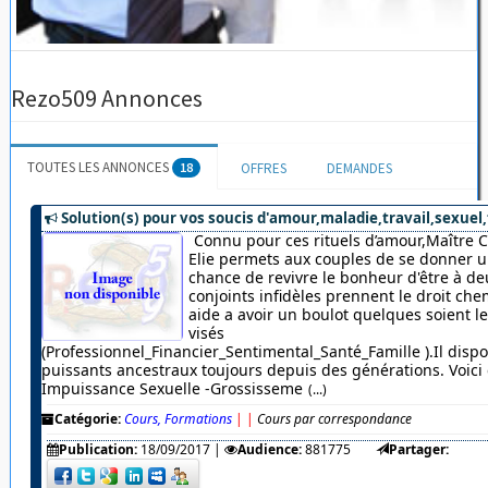
Rezo509 Annonces
TOUTES LES ANNONCES
18
OFFRES
DEMANDES
Solution(s) pour vos soucis d'amour,maladie,travail,sexuel,
Connu pour ces rituels d’amour,Maître 
Elie permets aux couples de se donner u
chance de revivre le bonheur d'être à de
conjoints infidèles prennent le droit chem
aide a avoir un boulot quelques soient 
visés
(Professionnel_Financier_Sentimental_Santé_Famille ).Il dispo
puissants ancestraux toujours depuis des générations. Voici c
Impuissance Sexuelle -Grossisseme
(...)
Catégorie:
Cours, Formations
|
|
Cours par correspondance
Publication:
18/09/2017
|
Audience:
881775
Partager: