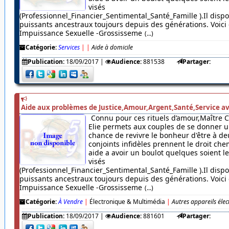
visés
(Professionnel_Financier_Sentimental_Santé_Famille ).Il dispo
puissants ancestraux toujours depuis des générations. Voici c
Impuissance Sexuelle -Grossisseme
(...)
Catégorie:
Services
|
|
Aide à domicile
Publication:
18/09/2017
|
Audience:
881538
Partager:
Aide aux problèmes de Justice,Amour,Argent,Santé,Service av
Connu pour ces rituels d’amour,Maître 
Elie permets aux couples de se donner u
chance de revivre le bonheur d'être à de
conjoints infidèles prennent le droit chem
aide a avoir un boulot quelques soient 
visés
(Professionnel_Financier_Sentimental_Santé_Famille ).Il dispo
puissants ancestraux toujours depuis des générations. Voici c
Impuissance Sexuelle -Grossisseme
(...)
Catégorie:
À Vendre
|
Électronique & Multimédia
|
Autres appareils éle
Publication:
18/09/2017
|
Audience:
881601
Partager: