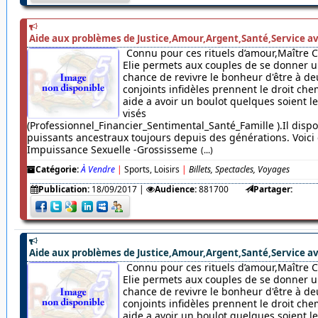
Aide aux problèmes de Justice,Amour,Argent,Santé,Service av
Connu pour ces rituels d’amour,Maître 
Elie permets aux couples de se donner u
chance de revivre le bonheur d'être à de
conjoints infidèles prennent le droit chem
aide a avoir un boulot quelques soient 
visés
(Professionnel_Financier_Sentimental_Santé_Famille ).Il dispo
puissants ancestraux toujours depuis des générations. Voici c
Impuissance Sexuelle -Grossisseme
(...)
Catégorie:
À Vendre
|
Sports, Loisirs
|
Billets, Spectacles, Voyages
Publication:
18/09/2017
|
Audience:
881700
Partager:
Aide aux problèmes de Justice,Amour,Argent,Santé,Service av
Connu pour ces rituels d’amour,Maître 
Elie permets aux couples de se donner u
chance de revivre le bonheur d'être à de
conjoints infidèles prennent le droit chem
aide a avoir un boulot quelques soient 