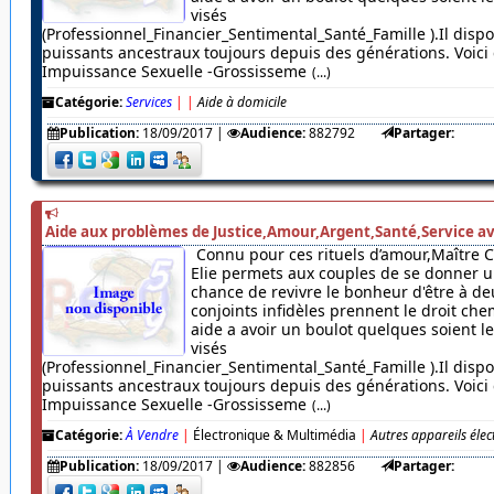
visés
(Professionnel_Financier_Sentimental_Santé_Famille ).Il dispo
puissants ancestraux toujours depuis des générations. Voici c
Impuissance Sexuelle -Grossisseme
(...)
Catégorie:
Services
|
|
Aide à domicile
Publication:
18/09/2017
|
Audience:
882792
Partager:
Aide aux problèmes de Justice,Amour,Argent,Santé,Service av
Connu pour ces rituels d’amour,Maître 
Elie permets aux couples de se donner u
chance de revivre le bonheur d'être à de
conjoints infidèles prennent le droit chem
aide a avoir un boulot quelques soient 
visés
(Professionnel_Financier_Sentimental_Santé_Famille ).Il dispo
puissants ancestraux toujours depuis des générations. Voici c
Impuissance Sexuelle -Grossisseme
(...)
Catégorie:
À Vendre
|
Électronique & Multimédia
|
Autres appareils éle
Publication:
18/09/2017
|
Audience:
882856
Partager: