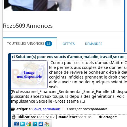
Rezo509 Annonces
TOUTES LES ANNONCES
18
OFFRES
DEMANDES
Solution(s) pour vos soucis d'amour,maladie,travail,sexuel,
Connu pour ces rituels d’amour,Maître 
Elie permets aux couples de se donner u
chance de revivre le bonheur d'être à de
conjoints infidèles prennent le droit chem
aide a avoir un boulot quelques soient 
visés
(Professionnel_Financier_Sentimental_Santé_Famille ).Il dispo
puissants ancestraux toujours depuis des générations. Voici c
Impuissance Sexuelle -Grossisseme
(...)
Catégorie:
Cours, Formations
|
|
Cours par correspondance
Publication:
18/09/2017
|
Audience:
883028
Partager: