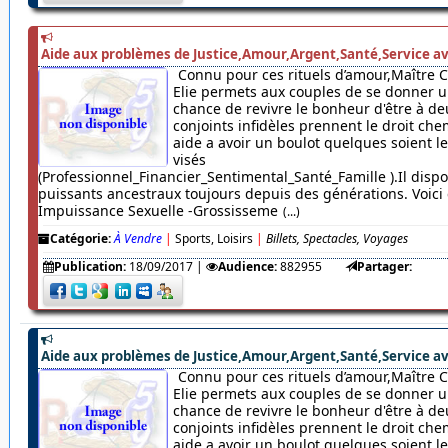
Aide aux problèmes de Justice,Amour,Argent,Santé,Service av
Connu pour ces rituels d’amour,Maître 
Elie permets aux couples de se donner u
chance de revivre le bonheur d'être à de
conjoints infidèles prennent le droit chem
aide a avoir un boulot quelques soient 
visés
(Professionnel_Financier_Sentimental_Santé_Famille ).Il dispo
puissants ancestraux toujours depuis des générations. Voici c
Impuissance Sexuelle -Grossisseme
(...)
Catégorie:
À Vendre
|
Sports, Loisirs
|
Billets, Spectacles, Voyages
Publication:
18/09/2017
|
Audience:
882955
Partager:
Aide aux problèmes de Justice,Amour,Argent,Santé,Service av
Connu pour ces rituels d’amour,Maître 
Elie permets aux couples de se donner u
chance de revivre le bonheur d'être à de
conjoints infidèles prennent le droit chem
aide a avoir un boulot quelques soient 