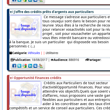
J'offre des crédits prêts d'argents aux particuliers
Ce message s'adresse aux particuliers et
tous ceuxqui sont dans le besoin pour r
leurvie .Vous êtes à la recherche de rec
pour relancer vosactivités soit pour la ré
projet , soit pour vousacheter un appar
vous êtes interdit bancaire ou votredossi
à la banque. Je suis un particulier qui disposede vos besoin
personnes c
(...)
Catégorie:
Véhicules
|
|
Utilitaires
Publication:
18/08/2017
|
Audience:
886916
Partager:
Opportunité Finances crédits
Crédits aux Particuliers de tout secteur
d'activitéOpportunité Finances. Pour vou
atteindre vos objectifs.Quels que soient 
d'affaires, nous proposons une vaste ga
flexibles aux particuliers et aux entrepr
aider à les concrétiser avec des taux d’in
compétitifs et un service de conseil aux particuliers. Ces cré