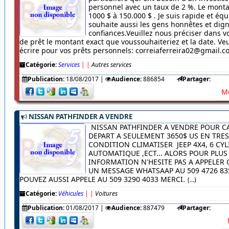
personnel avec un taux de 2 %. Le monta
1000 $ à 150.000 $ . Je suis rapide et équ
souhaite aussi les gens honnêtes et dig
confiances.Veuillez nous préciser dans
de prêt le montant exact que voussouhaiteriez et la date. Veu
écrire pour vos prêts personnels: correiaferreira02@gmail.
Catégorie:
Services
|
|
Autres services
Publication:
18/08/2017
|
Audience:
886854
Partager:
Me
NISSAN PATHFINDER A VENDRE
NISSAN PATHFINDER A VENDRE POUR C
DEPART A SEULEMENT 3650$ US EN TRE
CONDITION CLIMATISER JEEP 4X4, 6 CYL
AUTOMATIQUE ,ECT... ALORS POUR PLUS
INFORMATION N'HESITE PAS A APPELER
UN MESSAGE WHATSAAP AU 509 4726 83
POUVEZ AUSSI APPELE AU 509 3290 4033 MERCI.
(...)
Catégorie:
Véhicules
|
|
Voitures
Publication:
01/08/2017
|
Audience:
887479
Partager: