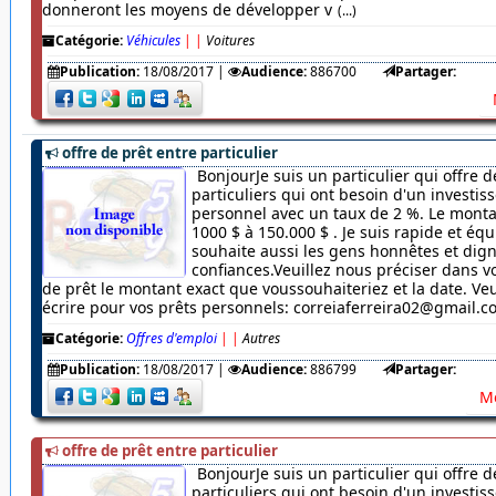
donneront les moyens de développer v
(...)
Catégorie:
Véhicules
|
|
Voitures
Publication:
18/08/2017
|
Audience:
886700
Partager:
offre de prêt entre particulier
BonjourJe suis un particulier qui offre d
particuliers qui ont besoin d'un investi
personnel avec un taux de 2 %. Le monta
1000 $ à 150.000 $ . Je suis rapide et équ
souhaite aussi les gens honnêtes et dig
confiances.Veuillez nous préciser dans
de prêt le montant exact que voussouhaiteriez et la date. Veu
écrire pour vos prêts personnels: correiaferreira02@gmail.
Catégorie:
Offres d'emploi
|
|
Autres
Publication:
18/08/2017
|
Audience:
886799
Partager:
Me
offre de prêt entre particulier
BonjourJe suis un particulier qui offre d
particuliers qui ont besoin d'un investi