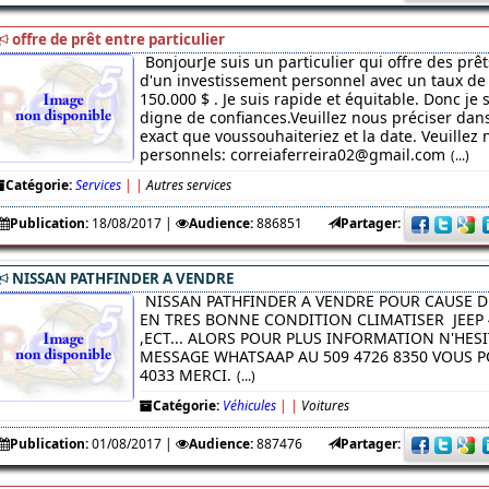
offre de prêt entre particulier
BonjourJe suis un particulier qui offre des prêt
d'un investissement personnel avec un taux de 
150.000 $ . Je suis rapide et équitable. Donc je
digne de confiances.Veuillez nous préciser da
exact que voussouhaiteriez et la date. Veuillez 
personnels: correiaferreira02@gmail.com
(...)
Catégorie:
Services
|
|
Autres services
Publication:
18/08/2017
|
Audience:
886851
Partager:
NISSAN PATHFINDER A VENDRE
NISSAN PATHFINDER A VENDRE POUR CAUSE D
EN TRES BONNE CONDITION CLIMATISER JEEP 
,ECT... ALORS POUR PLUS INFORMATION N'HES
MESSAGE WHATSAAP AU 509 4726 8350 VOUS PO
4033 MERCI.
(...)
Catégorie:
Véhicules
|
|
Voitures
Publication:
01/08/2017
|
Audience:
887476
Partager: