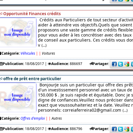
Opportunité Finances crédits
Crédits aux Particuliers de tout secteur d'acti
aider à atteindre vos objectifs.Quels que soient 
proposons une vaste gamme de crédits flexibles
pour vous aider à les concrétiser avec des taux 
de conseil aux particuliers. Ces crédits vous 
v
(...)
Catégorie:
Véhicules
|
|
Voitures
Publication:
18/08/2017
|
Audience:
886697
Partager:
offre de prêt entre particulier
BonjourJe suis un particulier qui offre des prêt
d'un investissement personnel avec un taux de 
150.000 $ . Je suis rapide et équitable. Donc je
digne de confiances.Veuillez nous préciser da
exact que voussouhaiteriez et la date. Veuillez 
personnels: correiaferreira02@gmail.com
(...)
Catégorie:
Offres d'emploi
|
|
Autres
Publication:
18/08/2017
|
Audience:
886796
Partager: