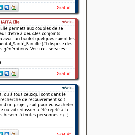
Gratuit
HAFFA Elie
Voir...
Elie permets aux couples de se
ur d'être à deux,les conjoints
 a avoir un boulot quelques soient les
ental_Santé_Famille ).Il dispose des
 générations. Voici ces services : -
s
Gratuit
Voir...
s, ou à tous ceuxqui sont dans le
a recherche de recouvrement soit
on d'un projet , soit pour vousacheter
 ou votredossier à été rejeté à la
os besoin à toutes personnes c
(...)
Gratuit