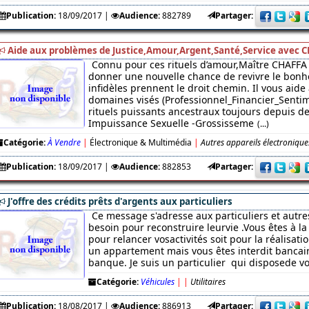
Publication:
18/09/2017
|
Audience:
882789
Partager:
Aide aux problèmes de Justice,Amour,Argent,Santé,Service avec C
Connu pour ces rituels d’amour,Maître CHAFFA 
donner une nouvelle chance de revivre le bonhe
infidèles prennent le droit chemin. Il vous aide
domaines visés (Professionnel_Financier_Sentim
rituels puissants ancestraux toujours depuis des
Impuissance Sexuelle -Grossisseme
(...)
Catégorie:
À Vendre
|
Électronique & Multimédia
|
Autres appareils électronique
Publication:
18/09/2017
|
Audience:
882853
Partager:
J'offre des crédits prêts d'argents aux particuliers
Ce message s'adresse aux particuliers et autre
besoin pour reconstruire leurvie .Vous êtes à l
pour relancer vosactivités soit pour la réalisati
un appartement mais vous êtes interdit bancaire
banque. Je suis un particulier qui disposede v
Catégorie:
Véhicules
|
|
Utilitaires
Publication:
18/08/2017
|
Audience:
886913
Partager: