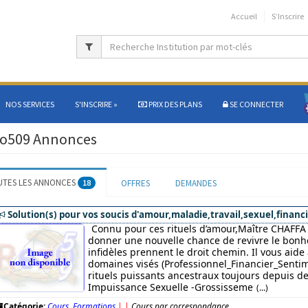
Accueil
S’Inscrire
NOS SERVICES
S'INSCRIRE
»
PRIX DES PLANS
SE CONNECTER
o509 Annonces
UTES LES ANNONCES
18
OFFRES
DEMANDES
Solution(s) pour vos soucis d'amour,maladie,travail,sexuel,financi
Connu pour ces rituels d’amour,Maître CHAFFA 
donner une nouvelle chance de revivre le bonhe
infidèles prennent le droit chemin. Il vous aide
domaines visés (Professionnel_Financier_Sentim
rituels puissants ancestraux toujours depuis des
Impuissance Sexuelle -Grossisseme
(...)
Catégorie:
Cours, Formations
|
|
Cours par correspondance