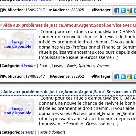
Publication:
18/09/2017
|
Audience:
883025
Partager:
Aide aux problèmes de Justice,Amour,Argent,Santé,Service avec C
Connu pour ces rituels d’amour,Maître CHAFFA 
donner une nouvelle chance de revivre le bonhe
infidèles prennent le droit chemin. Il vous aide
domaines visés (Professionnel_Financier_Sentim
rituels puissants ancestraux toujours depuis des
Impuissance Sexuelle -Grossisseme
(...)
Catégorie:
À Vendre
|
Sports, Loisirs
|
Billets, Spectacles, Voyages
Publication:
18/09/2017
|
Audience:
882952
Partager:
Aide aux problèmes de Justice,Amour,Argent,Santé,Service avec C
Connu pour ces rituels d’amour,Maître CHAFFA 
donner une nouvelle chance de revivre le bonhe
infidèles prennent le droit chemin. Il vous aide
domaines visés (Professionnel_Financier_Sentim
rituels puissants ancestraux toujours depuis des
Impuissance Sexuelle -Grossisseme
(...)
Catégorie:
Services
|
|
Aide à domicile