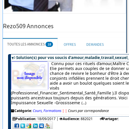
Rezo509 Annonces
TOUTES LES ANNONCES
18
OFFRES
DEMANDES
Solution(s) pour vos soucis d'amour,maladie,travail,sexuel,
Connu pour ces rituels d’amour,Maître 
Elie permets aux couples de se donner u
chance de revivre le bonheur d'être à de
conjoints infidèles prennent le droit chem
aide a avoir un boulot quelques soient 
visés
(Professionnel_Financier_Sentimental_Santé_Famille ).Il dispo
puissants ancestraux toujours depuis des générations. Voici c
Impuissance Sexuelle -Grossisseme
(...)
Catégorie:
Cours, Formations
|
|
Cours par correspondance
Publication:
18/09/2017
|
Audience:
882021
Partager: