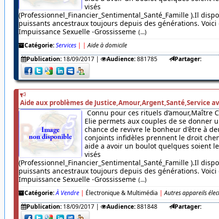
visés
(Professionnel_Financier_Sentimental_Santé_Famille ).Il dispo
puissants ancestraux toujours depuis des générations. Voici c
Impuissance Sexuelle -Grossisseme
(...)
Catégorie:
Services
|
|
Aide à domicile
Publication:
18/09/2017
|
Audience:
881785
Partager:
Aide aux problèmes de Justice,Amour,Argent,Santé,Service av
Connu pour ces rituels d’amour,Maître 
Elie permets aux couples de se donner u
chance de revivre le bonheur d'être à de
conjoints infidèles prennent le droit chem
aide a avoir un boulot quelques soient 
visés
(Professionnel_Financier_Sentimental_Santé_Famille ).Il dispo
puissants ancestraux toujours depuis des générations. Voici c
Impuissance Sexuelle -Grossisseme
(...)
Catégorie:
À Vendre
|
Électronique & Multimédia
|
Autres appareils éle
Publication:
18/09/2017
|
Audience:
881848
Partager: