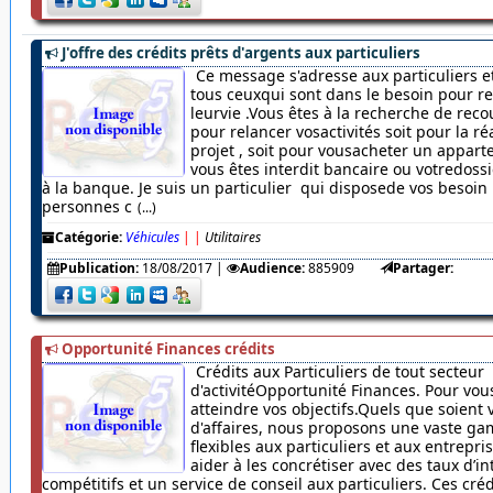
J'offre des crédits prêts d'argents aux particuliers
Ce message s'adresse aux particuliers et
tous ceuxqui sont dans le besoin pour r
leurvie .Vous êtes à la recherche de rec
pour relancer vosactivités soit pour la ré
projet , soit pour vousacheter un appar
vous êtes interdit bancaire ou votredossi
à la banque. Je suis un particulier qui disposede vos besoin
personnes c
(...)
Catégorie:
Véhicules
|
|
Utilitaires
Publication:
18/08/2017
|
Audience:
885909
Partager:
Opportunité Finances crédits
Crédits aux Particuliers de tout secteur
d'activitéOpportunité Finances. Pour vou
atteindre vos objectifs.Quels que soient 
d'affaires, nous proposons une vaste ga
flexibles aux particuliers et aux entrepr
aider à les concrétiser avec des taux d’in
compétitifs et un service de conseil aux particuliers. Ces cré