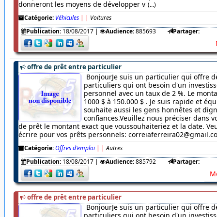
donneront les moyens de développer v
(...)
Catégorie:
Véhicules
|
|
Voitures
Publication:
18/08/2017
|
Audience:
885693
Partager:
offre de prêt entre particulier
BonjourJe suis un particulier qui offre d
particuliers qui ont besoin d'un investi
personnel avec un taux de 2 %. Le monta
1000 $ à 150.000 $ . Je suis rapide et équ
souhaite aussi les gens honnêtes et dig
confiances.Veuillez nous préciser dans
de prêt le montant exact que voussouhaiteriez et la date. Veu
écrire pour vos prêts personnels: correiaferreira02@gmail.
Catégorie:
Offres d'emploi
|
|
Autres
Publication:
18/08/2017
|
Audience:
885792
Partager:
Me
offre de prêt entre particulier
BonjourJe suis un particulier qui offre d
particuliers qui ont besoin d'un investi