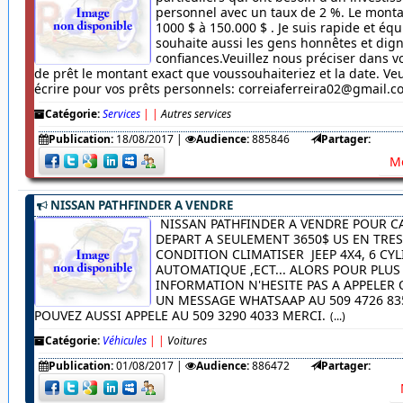
personnel avec un taux de 2 %. Le monta
1000 $ à 150.000 $ . Je suis rapide et équ
souhaite aussi les gens honnêtes et dig
confiances.Veuillez nous préciser dans
de prêt le montant exact que voussouhaiteriez et la date. Veu
écrire pour vos prêts personnels: correiaferreira02@gmail.
Catégorie:
Services
|
|
Autres services
Publication:
18/08/2017
|
Audience:
885846
Partager:
Me
NISSAN PATHFINDER A VENDRE
NISSAN PATHFINDER A VENDRE POUR C
DEPART A SEULEMENT 3650$ US EN TRE
CONDITION CLIMATISER JEEP 4X4, 6 CYL
AUTOMATIQUE ,ECT... ALORS POUR PLUS
INFORMATION N'HESITE PAS A APPELER
UN MESSAGE WHATSAAP AU 509 4726 83
POUVEZ AUSSI APPELE AU 509 3290 4033 MERCI.
(...)
Catégorie:
Véhicules
|
|
Voitures
Publication:
01/08/2017
|
Audience:
886472
Partager: