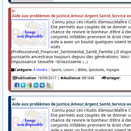
Aide aux problèmes de Justice,Amour,Argent,Santé,Service av
Connu pour ces rituels d’amour,Maître 
Elie permets aux couples de se donner u
chance de revivre le bonheur d'être à de
conjoints infidèles prennent le droit chem
aide a avoir un boulot quelques soient 
visés
(Professionnel_Financier_Sentimental_Santé_Famille ).Il dispo
puissants ancestraux toujours depuis des générations. Voici c
Impuissance Sexuelle -Grossisseme
(...)
Catégorie:
À Vendre
|
Sports, Loisirs
|
Billets, Spectacles, Voyages
Publication:
18/09/2017
|
Audience:
881948
Partager:
Aide aux problèmes de Justice,Amour,Argent,Santé,Service av
Connu pour ces rituels d’amour,Maître 
Elie permets aux couples de se donner u
chance de revivre le bonheur d'être à de
conjoints infidèles prennent le droit chem
aide a avoir un boulot quelques soient 