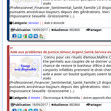
visés
(Professionnel_Financier_Sentimental_Santé_Famille ).Il dispo
puissants ancestraux toujours depuis des générations. Voici c
Impuissance Sexuelle -Grossisseme
(...)
Catégorie:
Services
|
|
Aide à domicile
Publication:
18/09/2017
|
Audience:
882800
Partager:
Aide aux problèmes de Justice,Amour,Argent,Santé,Service av
Connu pour ces rituels d’amour,Maître 
Elie permets aux couples de se donner u
chance de revivre le bonheur d'être à de
conjoints infidèles prennent le droit chem
aide a avoir un boulot quelques soient 
visés
(Professionnel_Financier_Sentimental_Santé_Famille ).Il dispo
puissants ancestraux toujours depuis des générations. Voici c
Impuissance Sexuelle -Grossisseme
(...)
Catégorie:
À Vendre
|
Électronique & Multimédia
|
Autres appareils éle
Publication:
18/09/2017
|
Audience:
882864
Partager: