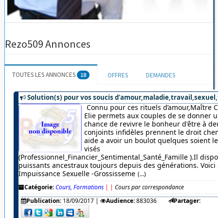
Rezo509 Annonces
TOUTES LES ANNONCES
18
OFFRES
DEMANDES
Solution(s) pour vos soucis d'amour,maladie,travail,sexuel,
Connu pour ces rituels d’amour,Maître 
Elie permets aux couples de se donner u
chance de revivre le bonheur d'être à de
conjoints infidèles prennent le droit chem
aide a avoir un boulot quelques soient 
visés
(Professionnel_Financier_Sentimental_Santé_Famille ).Il dispo
puissants ancestraux toujours depuis des générations. Voici c
Impuissance Sexuelle -Grossisseme
(...)
Catégorie:
Cours, Formations
|
|
Cours par correspondance
Publication:
18/09/2017
|
Audience:
883036
Partager: