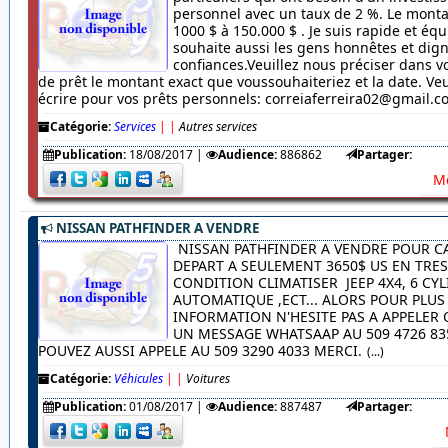
personnel avec un taux de 2 %. Le monta
1000 $ à 150.000 $ . Je suis rapide et équ
souhaite aussi les gens honnêtes et dig
confiances.Veuillez nous préciser dans
de prêt le montant exact que voussouhaiteriez et la date. Veu
écrire pour vos prêts personnels: correiaferreira02@gmail.
Catégorie:
Services
|
|
Autres services
Publication:
18/08/2017
|
Audience:
886862
Partager:
Me
NISSAN PATHFINDER A VENDRE
NISSAN PATHFINDER A VENDRE POUR C
DEPART A SEULEMENT 3650$ US EN TRE
CONDITION CLIMATISER JEEP 4X4, 6 CYL
AUTOMATIQUE ,ECT... ALORS POUR PLUS
INFORMATION N'HESITE PAS A APPELER
UN MESSAGE WHATSAAP AU 509 4726 83
POUVEZ AUSSI APPELE AU 509 3290 4033 MERCI.
(...)
Catégorie:
Véhicules
|
|
Voitures
Publication:
01/08/2017
|
Audience:
887487
Partager: