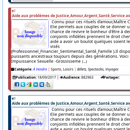
Aide aux problèmes de Justice,Amour,Argent,Santé,Service av
Connu pour ces rituels d’amour,Maître 
Elie permets aux couples de se donner u
chance de revivre le bonheur d'être à de
conjoints infidèles prennent le droit chem
aide a avoir un boulot quelques soient 
visés
(Professionnel_Financier_Sentimental_Santé_Famille ).Il dispo
puissants ancestraux toujours depuis des générations. Voici c
Impuissance Sexuelle -Grossisseme
(...)
Catégorie:
À Vendre
|
Sports, Loisirs
|
Billets, Spectacles, Voyages
Publication:
18/09/2017
|
Audience:
882963
Partager:
Aide aux problèmes de Justice,Amour,Argent,Santé,Service av
Connu pour ces rituels d’amour,Maître 
Elie permets aux couples de se donner u
chance de revivre le bonheur d'être à de
conjoints infidèles prennent le droit chem
aide a avoir un boulot quelques soient 