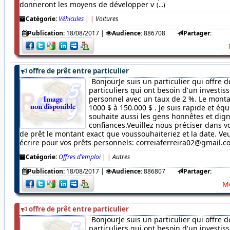
donneront les moyens de développer v
(...)
Catégorie:
Véhicules
|
|
Voitures
Publication:
18/08/2017
|
Audience:
886708
Partager:
offre de prêt entre particulier
BonjourJe suis un particulier qui offre d
particuliers qui ont besoin d'un investi
personnel avec un taux de 2 %. Le monta
1000 $ à 150.000 $ . Je suis rapide et équ
souhaite aussi les gens honnêtes et dig
confiances.Veuillez nous préciser dans
de prêt le montant exact que voussouhaiteriez et la date. Veu
écrire pour vos prêts personnels: correiaferreira02@gmail.
Catégorie:
Offres d'emploi
|
|
Autres
Publication:
18/08/2017
|
Audience:
886807
Partager:
Me
offre de prêt entre particulier
BonjourJe suis un particulier qui offre d
particuliers qui ont besoin d'un investi