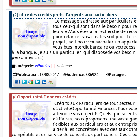
J'offre des crédits prêts d'argents aux particuliers
Ce message s'adresse aux particuliers et
tous ceuxqui sont dans le besoin pour r
leurvie .Vous êtes à la recherche de rec
pour relancer vosactivités soit pour la ré
projet , soit pour vousacheter un appar
vous êtes interdit bancaire ou votredossi
à la banque. Je suis un particulier qui disposede vos besoin
personnes c
(...)
Catégorie:
Véhicules
|
|
Utilitaires
Publication:
18/08/2017
|
Audience:
886924
Partager:
Opportunité Finances crédits
Crédits aux Particuliers de tout secteur
d'activitéOpportunité Finances. Pour vou
atteindre vos objectifs.Quels que soient 
d'affaires, nous proposons une vaste ga
flexibles aux particuliers et aux entrepr
aider à les concrétiser avec des taux d’in
compétitifs et un service de conseil aux particuliers. Ces cré