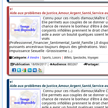
Aide aux problèmes de Justice,Amour,Argent,Santé,Service av
Connu pour ces rituels d’amour,Maître 
Elie permets aux couples de se donner u
chance de revivre le bonheur d'être à de
conjoints infidèles prennent le droit chem
aide a avoir un boulot quelques soient 
visés
(Professionnel_Financier_Sentimental_Santé_Famille ).Il dispo
puissants ancestraux toujours depuis des générations. Voici c
Impuissance Sexuelle -Grossisseme
(...)
Catégorie:
À Vendre
|
Sports, Loisirs
|
Billets, Spectacles, Voyages
Publication:
18/09/2017
|
Audience:
883267
Partager:
Aide aux problèmes de Justice,Amour,Argent,Santé,Service av
Connu pour ces rituels d’amour,Maître 
Elie permets aux couples de se donner u
chance de revivre le bonheur d'être à de
conjoints infidèles prennent le droit chem
aide a avoir un boulot quelques soient 