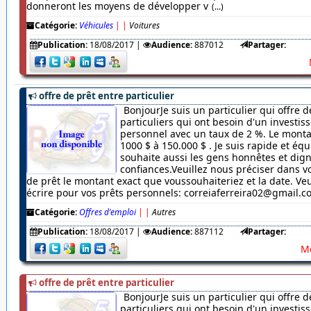
donneront les moyens de développer v
(...)
Catégorie:
Véhicules
|
|
Voitures
Publication:
18/08/2017
|
Audience:
887012
Partager:
offre de prêt entre particulier
BonjourJe suis un particulier qui offre d
particuliers qui ont besoin d'un investi
personnel avec un taux de 2 %. Le monta
1000 $ à 150.000 $ . Je suis rapide et équ
souhaite aussi les gens honnêtes et dig
confiances.Veuillez nous préciser dans
de prêt le montant exact que voussouhaiteriez et la date. Veu
écrire pour vos prêts personnels: correiaferreira02@gmail.
Catégorie:
Offres d'emploi
|
|
Autres
Publication:
18/08/2017
|
Audience:
887112
Partager:
Me
offre de prêt entre particulier
BonjourJe suis un particulier qui offre d
particuliers qui ont besoin d'un investi