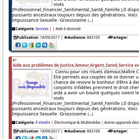
visés
(Professionnel_Financier_Sentimental_Santé_Famille ).Il dispo
puissants ancestraux toujours depuis des générations. Voici c
Impuissance Sexuelle -Grossisseme
(...)
Catégorie:
Services
|
|
Aide à domicile
Publication:
18/09/2017
|
Audience:
883105
Partager:
Aide aux problèmes de Justice,Amour,Argent,Santé,Service av
Connu pour ces rituels d’amour,Maître 
Elie permets aux couples de se donner u
chance de revivre le bonheur d'être à de
conjoints infidèles prennent le droit chem
aide a avoir un boulot quelques soient 
visés
(Professionnel_Financier_Sentimental_Santé_Famille ).Il dispo
puissants ancestraux toujours depuis des générations. Voici c
Impuissance Sexuelle -Grossisseme
(...)
Catégorie:
À Vendre
|
Électronique & Multimédia
|
Autres appareils éle
Publication:
18/09/2017
|
Audience:
883169
Partager: