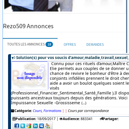
Rezo509 Annonces
TOUTES LES ANNONCES
18
OFFRES
DEMANDES
Solution(s) pour vos soucis d'amour,maladie,travail,sexuel,
Connu pour ces rituels d’amour,Maître 
Elie permets aux couples de se donner u
chance de revivre le bonheur d'être à de
conjoints infidèles prennent le droit chem
aide a avoir un boulot quelques soient 
visés
(Professionnel_Financier_Sentimental_Santé_Famille ).Il dispo
puissants ancestraux toujours depuis des générations. Voici c
Impuissance Sexuelle -Grossisseme
(...)
Catégorie:
Cours, Formations
|
|
Cours par correspondance
Publication:
18/09/2017
|
Audience:
883341
Partager: