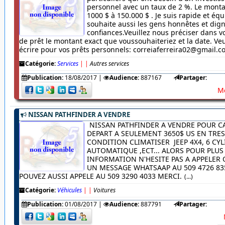
personnel avec un taux de 2 %. Le monta
1000 $ à 150.000 $ . Je suis rapide et équ
souhaite aussi les gens honnêtes et dig
confiances.Veuillez nous préciser dans
de prêt le montant exact que voussouhaiteriez et la date. Veu
écrire pour vos prêts personnels: correiaferreira02@gmail.
Catégorie:
Services
|
|
Autres services
Publication:
18/08/2017
|
Audience:
887167
Partager:
Me
NISSAN PATHFINDER A VENDRE
NISSAN PATHFINDER A VENDRE POUR C
DEPART A SEULEMENT 3650$ US EN TRE
CONDITION CLIMATISER JEEP 4X4, 6 CYL
AUTOMATIQUE ,ECT... ALORS POUR PLUS
INFORMATION N'HESITE PAS A APPELER
UN MESSAGE WHATSAAP AU 509 4726 83
POUVEZ AUSSI APPELE AU 509 3290 4033 MERCI.
(...)
Catégorie:
Véhicules
|
|
Voitures
Publication:
01/08/2017
|
Audience:
887791
Partager: