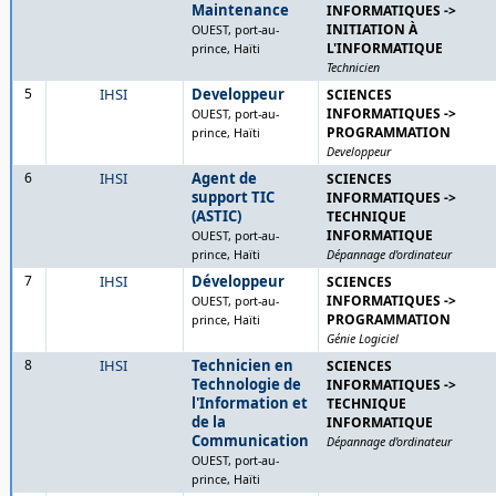
Maintenance
INFORMATIQUES ->
INITIATION À
OUEST, port-au-
L'INFORMATIQUE
prince, Haïti
Technicien
5
IHSI
Developpeur
SCIENCES
INFORMATIQUES ->
OUEST, port-au-
PROGRAMMATION
prince, Haïti
Developpeur
6
IHSI
Agent de
SCIENCES
support TIC
INFORMATIQUES ->
(ASTIC)
TECHNIQUE
INFORMATIQUE
OUEST, port-au-
prince, Haïti
Dépannage d'ordinateur
7
IHSI
Développeur
SCIENCES
INFORMATIQUES ->
OUEST, port-au-
PROGRAMMATION
prince, Haïti
Génie Logiciel
8
IHSI
Technicien en
SCIENCES
Technologie de
INFORMATIQUES ->
l'Information et
TECHNIQUE
de la
INFORMATIQUE
Communication
Dépannage d'ordinateur
OUEST, port-au-
prince, Haïti