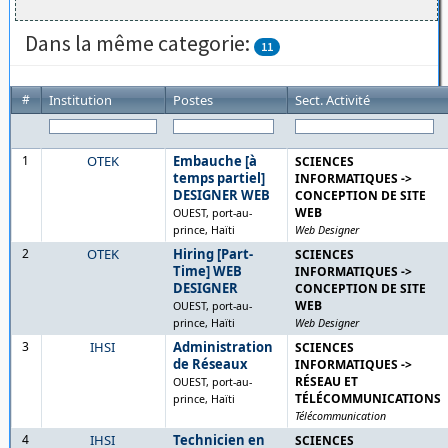
Dans la même categorie:
11
#
Institution
Postes
Sect. Activité
1
OTEK
Embauche [à
SCIENCES
temps partiel]
INFORMATIQUES ->
DESIGNER WEB
CONCEPTION DE SITE
WEB
OUEST, port-au-
prince, Haïti
Web Designer
2
OTEK
Hiring [Part-
SCIENCES
Time] WEB
INFORMATIQUES ->
DESIGNER
CONCEPTION DE SITE
WEB
OUEST, port-au-
prince, Haïti
Web Designer
3
IHSI
Administration
SCIENCES
de Réseaux
INFORMATIQUES ->
RÉSEAU ET
OUEST, port-au-
TÉLÉCOMMUNICATIONS
prince, Haïti
Télécommunication
4
IHSI
Technicien en
SCIENCES