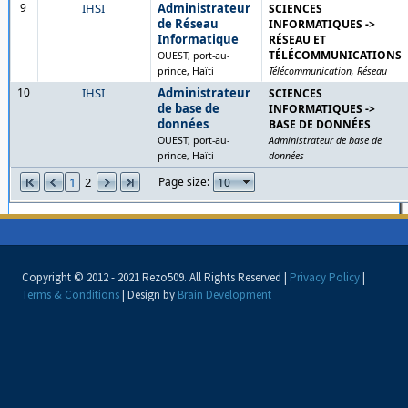
9
IHSI
Administrateur
SCIENCES
de Réseau
INFORMATIQUES ->
Informatique
RÉSEAU ET
TÉLÉCOMMUNICATIONS
OUEST, port-au-
prince, Haïti
Télécommunication, Réseau
10
IHSI
Administrateur
SCIENCES
de base de
INFORMATIQUES ->
données
BASE DE DONNÉES
OUEST, port-au-
Administrateur de base de
prince, Haïti
données
1
2
Page size:
Copyright © 2012 - 2021 Rezo509. All Rights Reserved |
Privacy Policy
|
Terms & Conditions
| Design by
Brain Development