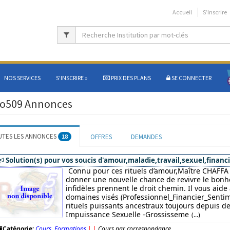
Accueil
S’Inscrire
NOS SERVICES
S'INSCRIRE
»
PRIX DES PLANS
SE CONNECTER
o509 Annonces
UTES LES ANNONCES
18
OFFRES
DEMANDES
Solution(s) pour vos soucis d'amour,maladie,travail,sexuel,financi
Connu pour ces rituels d’amour,Maître CHAFFA 
donner une nouvelle chance de revivre le bonhe
infidèles prennent le droit chemin. Il vous aide
domaines visés (Professionnel_Financier_Sentim
rituels puissants ancestraux toujours depuis des
Impuissance Sexuelle -Grossisseme
(...)
Catégorie:
Cours, Formations
|
|
Cours par correspondance