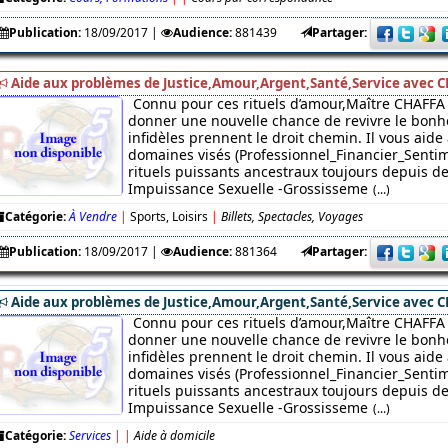
Publication:
18/09/2017
|
Audience:
881439
Partager:
Aide aux problèmes de Justice,Amour,Argent,Santé,Service avec C
Connu pour ces rituels d’amour,Maître CHAFFA 
donner une nouvelle chance de revivre le bonhe
infidèles prennent le droit chemin. Il vous aide
domaines visés (Professionnel_Financier_Sentim
rituels puissants ancestraux toujours depuis des
Impuissance Sexuelle -Grossisseme
(...)
Catégorie:
À Vendre
|
Sports, Loisirs
|
Billets, Spectacles, Voyages
Publication:
18/09/2017
|
Audience:
881364
Partager:
Aide aux problèmes de Justice,Amour,Argent,Santé,Service avec C
Connu pour ces rituels d’amour,Maître CHAFFA 
donner une nouvelle chance de revivre le bonhe
infidèles prennent le droit chemin. Il vous aide
domaines visés (Professionnel_Financier_Sentim
rituels puissants ancestraux toujours depuis des
Impuissance Sexuelle -Grossisseme
(...)
Catégorie:
Services
|
|
Aide à domicile