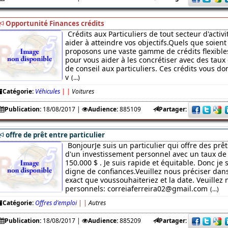
Opportunité Finances crédits
Crédits aux Particuliers de tout secteur d'acti
aider à atteindre vos objectifs.Quels que soient 
proposons une vaste gamme de crédits flexibles
pour vous aider à les concrétiser avec des taux 
de conseil aux particuliers. Ces crédits vous 
v
(...)
Catégorie:
Véhicules
|
|
Voitures
Publication:
18/08/2017
|
Audience:
885109
Partager:
offre de prêt entre particulier
BonjourJe suis un particulier qui offre des prêt
d'un investissement personnel avec un taux de 
150.000 $ . Je suis rapide et équitable. Donc je
digne de confiances.Veuillez nous préciser da
exact que voussouhaiteriez et la date. Veuillez 
personnels: correiaferreira02@gmail.com
(...)
Catégorie:
Offres d'emploi
|
|
Autres
Publication:
18/08/2017
|
Audience:
885209
Partager: