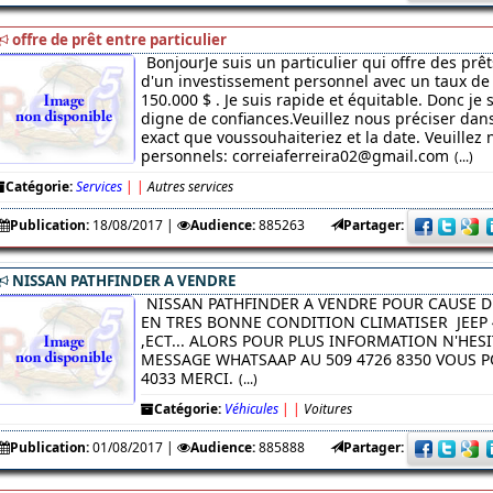
offre de prêt entre particulier
BonjourJe suis un particulier qui offre des prêt
d'un investissement personnel avec un taux de 
150.000 $ . Je suis rapide et équitable. Donc je
digne de confiances.Veuillez nous préciser da
exact que voussouhaiteriez et la date. Veuillez 
personnels: correiaferreira02@gmail.com
(...)
Catégorie:
Services
|
|
Autres services
Publication:
18/08/2017
|
Audience:
885263
Partager:
NISSAN PATHFINDER A VENDRE
NISSAN PATHFINDER A VENDRE POUR CAUSE D
EN TRES BONNE CONDITION CLIMATISER JEEP 
,ECT... ALORS POUR PLUS INFORMATION N'HES
MESSAGE WHATSAAP AU 509 4726 8350 VOUS PO
4033 MERCI.
(...)
Catégorie:
Véhicules
|
|
Voitures
Publication:
01/08/2017
|
Audience:
885888
Partager: