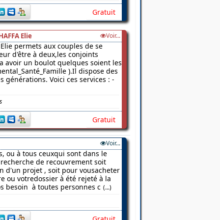
Gratuit
HAFFA Elie
Voir...
Elie permets aux couples de se
ur d'être à deux,les conjoints
 a avoir un boulot quelques soient les
ental_Santé_Famille ).Il dispose des
 générations. Voici ces services : -
s
Gratuit
Voir...
s, ou à tous ceuxqui sont dans le
a recherche de recouvrement soit
on d'un projet , soit pour vousacheter
 ou votredossier à été rejeté à la
os besoin à toutes personnes c
(...)
Gratuit