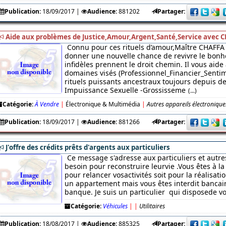
Publication:
18/09/2017
|
Audience:
881202
Partager:
Aide aux problèmes de Justice,Amour,Argent,Santé,Service avec C
Connu pour ces rituels d’amour,Maître CHAFFA 
donner une nouvelle chance de revivre le bonhe
infidèles prennent le droit chemin. Il vous aide
domaines visés (Professionnel_Financier_Sentim
rituels puissants ancestraux toujours depuis des
Impuissance Sexuelle -Grossisseme
(...)
Catégorie:
À Vendre
|
Électronique & Multimédia
|
Autres appareils électronique
Publication:
18/09/2017
|
Audience:
881266
Partager:
J'offre des crédits prêts d'argents aux particuliers
Ce message s'adresse aux particuliers et autre
besoin pour reconstruire leurvie .Vous êtes à l
pour relancer vosactivités soit pour la réalisati
un appartement mais vous êtes interdit bancaire
banque. Je suis un particulier qui disposede v
Catégorie:
Véhicules
|
|
Utilitaires
Publication:
18/08/2017
|
Audience:
885325
Partager: