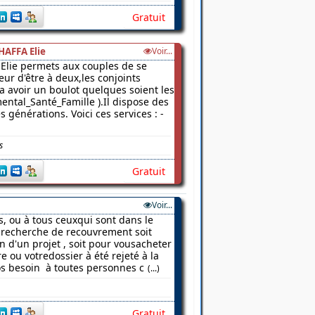
Gratuit
HAFFA Elie
Voir...
Elie permets aux couples de se
ur d'être à deux,les conjoints
 a avoir un boulot quelques soient les
ental_Santé_Famille ).Il dispose des
 générations. Voici ces services : -
s
Gratuit
Voir...
s, ou à tous ceuxqui sont dans le
a recherche de recouvrement soit
on d'un projet , soit pour vousacheter
 ou votredossier à été rejeté à la
os besoin à toutes personnes c
(...)
Gratuit