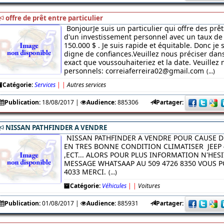
offre de prêt entre particulier
BonjourJe suis un particulier qui offre des prêt
d'un investissement personnel avec un taux de 
150.000 $ . Je suis rapide et équitable. Donc je
digne de confiances.Veuillez nous préciser da
exact que voussouhaiteriez et la date. Veuillez 
personnels: correiaferreira02@gmail.com
(...)
Catégorie:
Services
|
|
Autres services
Publication:
18/08/2017
|
Audience:
885306
Partager:
NISSAN PATHFINDER A VENDRE
NISSAN PATHFINDER A VENDRE POUR CAUSE D
EN TRES BONNE CONDITION CLIMATISER JEEP 
,ECT... ALORS POUR PLUS INFORMATION N'HES
MESSAGE WHATSAAP AU 509 4726 8350 VOUS PO
4033 MERCI.
(...)
Catégorie:
Véhicules
|
|
Voitures
Publication:
01/08/2017
|
Audience:
885931
Partager: