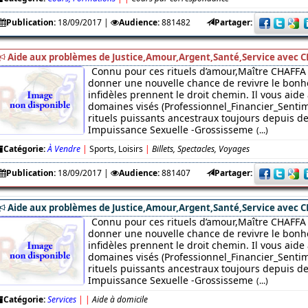
Publication:
18/09/2017
|
Audience:
881482
Partager:
Aide aux problèmes de Justice,Amour,Argent,Santé,Service avec C
Connu pour ces rituels d’amour,Maître CHAFFA 
donner une nouvelle chance de revivre le bonhe
infidèles prennent le droit chemin. Il vous aide
domaines visés (Professionnel_Financier_Sentim
rituels puissants ancestraux toujours depuis des
Impuissance Sexuelle -Grossisseme
(...)
Catégorie:
À Vendre
|
Sports, Loisirs
|
Billets, Spectacles, Voyages
Publication:
18/09/2017
|
Audience:
881407
Partager:
Aide aux problèmes de Justice,Amour,Argent,Santé,Service avec C
Connu pour ces rituels d’amour,Maître CHAFFA 
donner une nouvelle chance de revivre le bonhe
infidèles prennent le droit chemin. Il vous aide
domaines visés (Professionnel_Financier_Sentim
rituels puissants ancestraux toujours depuis des
Impuissance Sexuelle -Grossisseme
(...)
Catégorie:
Services
|
|
Aide à domicile