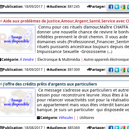
Publication:
18/09/2017
|
Audience:
881245
Partager:
Aide aux problèmes de Justice,Amour,Argent,Santé,Service avec C
Connu pour ces rituels d’amour,Maître CHAFFA 
donner une nouvelle chance de revivre le bonhe
infidèles prennent le droit chemin. Il vous aide
domaines visés (Professionnel_Financier_Sentim
rituels puissants ancestraux toujours depuis des
Impuissance Sexuelle -Grossisseme
(...)
Catégorie:
À Vendre
|
Électronique & Multimédia
|
Autres appareils électronique
Publication:
18/09/2017
|
Audience:
881309
Partager:
J'offre des crédits prêts d'argents aux particuliers
Ce message s'adresse aux particuliers et autre
besoin pour reconstruire leurvie .Vous êtes à l
pour relancer vosactivités soit pour la réalisati
un appartement mais vous êtes interdit bancaire
banque. Je suis un particulier qui disposede v
Catégorie:
Véhicules
|
|
Utilitaires
Publication:
18/08/2017
|
Audience:
885369
Partager: