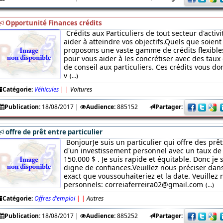
Opportunité Finances crédits
Crédits aux Particuliers de tout secteur d'acti
aider à atteindre vos objectifs.Quels que soient 
proposons une vaste gamme de crédits flexibles
pour vous aider à les concrétiser avec des taux 
de conseil aux particuliers. Ces crédits vous 
v
(...)
Catégorie:
Véhicules
|
|
Voitures
Publication:
18/08/2017
|
Audience:
885152
Partager:
offre de prêt entre particulier
BonjourJe suis un particulier qui offre des prêt
d'un investissement personnel avec un taux de 
150.000 $ . Je suis rapide et équitable. Donc je
digne de confiances.Veuillez nous préciser da
exact que voussouhaiteriez et la date. Veuillez 
personnels: correiaferreira02@gmail.com
(...)
Catégorie:
Offres d'emploi
|
|
Autres
Publication:
18/08/2017
|
Audience:
885252
Partager: