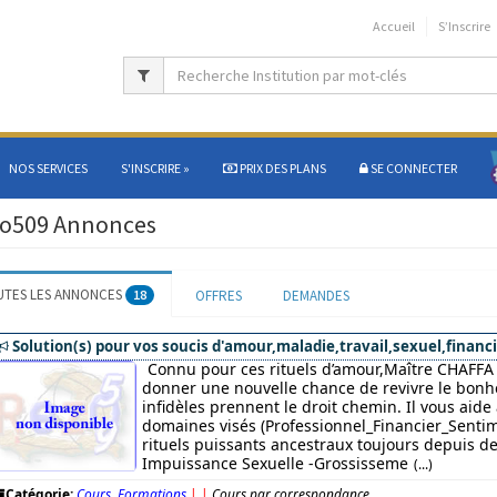
Accueil
S’Inscrire
NOS SERVICES
S'INSCRIRE
»
PRIX DES PLANS
SE CONNECTER
o509 Annonces
UTES LES ANNONCES
18
OFFRES
DEMANDES
Solution(s) pour vos soucis d'amour,maladie,travail,sexuel,financi
Connu pour ces rituels d’amour,Maître CHAFFA 
donner une nouvelle chance de revivre le bonhe
infidèles prennent le droit chemin. Il vous aide
domaines visés (Professionnel_Financier_Sentim
rituels puissants ancestraux toujours depuis des
Impuissance Sexuelle -Grossisseme
(...)
Catégorie:
Cours, Formations
|
|
Cours par correspondance