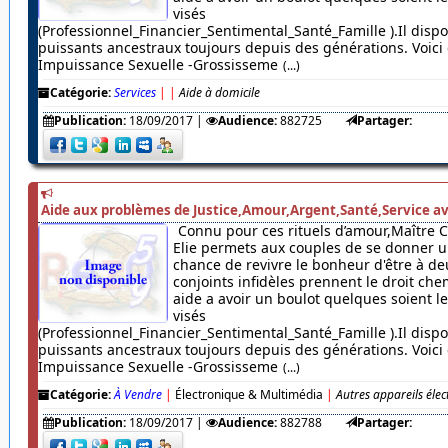
visés
(Professionnel_Financier_Sentimental_Santé_Famille ).Il dispo
puissants ancestraux toujours depuis des générations. Voici c
Impuissance Sexuelle -Grossisseme
(...)
Catégorie:
Services
|
|
Aide à domicile
Publication:
18/09/2017
|
Audience:
882725
Partager:
Aide aux problèmes de Justice,Amour,Argent,Santé,Service av
Connu pour ces rituels d’amour,Maître 
Elie permets aux couples de se donner u
chance de revivre le bonheur d'être à de
conjoints infidèles prennent le droit chem
aide a avoir un boulot quelques soient 
visés
(Professionnel_Financier_Sentimental_Santé_Famille ).Il dispo
puissants ancestraux toujours depuis des générations. Voici c
Impuissance Sexuelle -Grossisseme
(...)
Catégorie:
À Vendre
|
Électronique & Multimédia
|
Autres appareils éle
Publication:
18/09/2017
|
Audience:
882788
Partager: