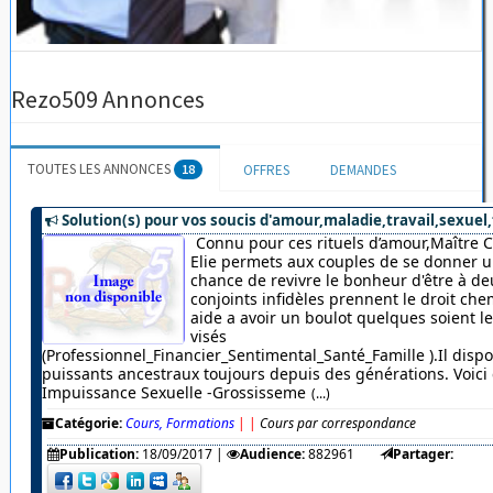
Rezo509 Annonces
TOUTES LES ANNONCES
18
OFFRES
DEMANDES
Solution(s) pour vos soucis d'amour,maladie,travail,sexuel,
Connu pour ces rituels d’amour,Maître 
Elie permets aux couples de se donner u
chance de revivre le bonheur d'être à de
conjoints infidèles prennent le droit chem
aide a avoir un boulot quelques soient 
visés
(Professionnel_Financier_Sentimental_Santé_Famille ).Il dispo
puissants ancestraux toujours depuis des générations. Voici c
Impuissance Sexuelle -Grossisseme
(...)
Catégorie:
Cours, Formations
|
|
Cours par correspondance
Publication:
18/09/2017
|
Audience:
882961
Partager: