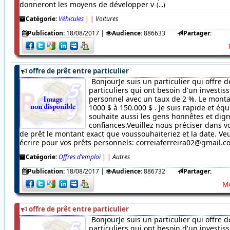
donneront les moyens de développer v
(...)
Catégorie:
Véhicules
|
|
Voitures
Publication:
18/08/2017
|
Audience:
886633
Partager:
offre de prêt entre particulier
BonjourJe suis un particulier qui offre d
particuliers qui ont besoin d'un investi
personnel avec un taux de 2 %. Le monta
1000 $ à 150.000 $ . Je suis rapide et équ
souhaite aussi les gens honnêtes et dig
confiances.Veuillez nous préciser dans
de prêt le montant exact que voussouhaiteriez et la date. Veu
écrire pour vos prêts personnels: correiaferreira02@gmail.
Catégorie:
Offres d'emploi
|
|
Autres
Publication:
18/08/2017
|
Audience:
886732
Partager:
Me
offre de prêt entre particulier
BonjourJe suis un particulier qui offre d
particuliers qui ont besoin d'un investi