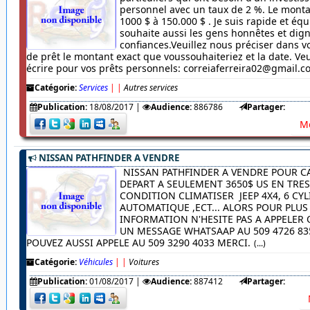
personnel avec un taux de 2 %. Le monta
1000 $ à 150.000 $ . Je suis rapide et équ
souhaite aussi les gens honnêtes et dig
confiances.Veuillez nous préciser dans
de prêt le montant exact que voussouhaiteriez et la date. Veu
écrire pour vos prêts personnels: correiaferreira02@gmail.
Catégorie:
Services
|
|
Autres services
Publication:
18/08/2017
|
Audience:
886786
Partager:
Me
NISSAN PATHFINDER A VENDRE
NISSAN PATHFINDER A VENDRE POUR C
DEPART A SEULEMENT 3650$ US EN TRE
CONDITION CLIMATISER JEEP 4X4, 6 CYL
AUTOMATIQUE ,ECT... ALORS POUR PLUS
INFORMATION N'HESITE PAS A APPELER
UN MESSAGE WHATSAAP AU 509 4726 83
POUVEZ AUSSI APPELE AU 509 3290 4033 MERCI.
(...)
Catégorie:
Véhicules
|
|
Voitures
Publication:
01/08/2017
|
Audience:
887412
Partager: