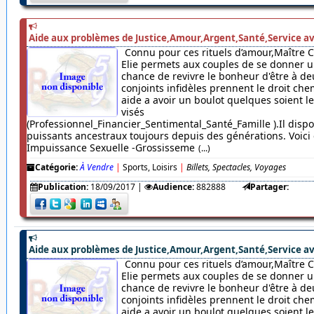
Aide aux problèmes de Justice,Amour,Argent,Santé,Service av
Connu pour ces rituels d’amour,Maître 
Elie permets aux couples de se donner u
chance de revivre le bonheur d'être à de
conjoints infidèles prennent le droit chem
aide a avoir un boulot quelques soient 
visés
(Professionnel_Financier_Sentimental_Santé_Famille ).Il dispo
puissants ancestraux toujours depuis des générations. Voici c
Impuissance Sexuelle -Grossisseme
(...)
Catégorie:
À Vendre
|
Sports, Loisirs
|
Billets, Spectacles, Voyages
Publication:
18/09/2017
|
Audience:
882888
Partager:
Aide aux problèmes de Justice,Amour,Argent,Santé,Service av
Connu pour ces rituels d’amour,Maître 
Elie permets aux couples de se donner u
chance de revivre le bonheur d'être à de
conjoints infidèles prennent le droit chem
aide a avoir un boulot quelques soient 