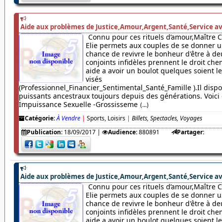
Aide aux problèmes de Justice,Amour,Argent,Santé,Service av
Connu pour ces rituels d’amour,Maître 
Elie permets aux couples de se donner u
chance de revivre le bonheur d'être à de
conjoints infidèles prennent le droit chem
aide a avoir un boulot quelques soient 
visés
(Professionnel_Financier_Sentimental_Santé_Famille ).Il dispo
puissants ancestraux toujours depuis des générations. Voici c
Impuissance Sexuelle -Grossisseme
(...)
Catégorie:
À Vendre
|
Sports, Loisirs
|
Billets, Spectacles, Voyages
Publication:
18/09/2017
|
Audience:
880891
Partager:
Aide aux problèmes de Justice,Amour,Argent,Santé,Service av
Connu pour ces rituels d’amour,Maître 
Elie permets aux couples de se donner u
chance de revivre le bonheur d'être à de
conjoints infidèles prennent le droit chem
aide a avoir un boulot quelques soient 