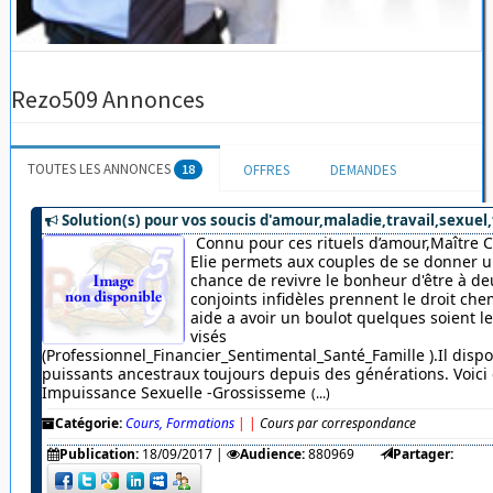
Rezo509 Annonces
TOUTES LES ANNONCES
18
OFFRES
DEMANDES
Solution(s) pour vos soucis d'amour,maladie,travail,sexuel,
Connu pour ces rituels d’amour,Maître 
Elie permets aux couples de se donner u
chance de revivre le bonheur d'être à de
conjoints infidèles prennent le droit chem
aide a avoir un boulot quelques soient 
visés
(Professionnel_Financier_Sentimental_Santé_Famille ).Il dispo
puissants ancestraux toujours depuis des générations. Voici c
Impuissance Sexuelle -Grossisseme
(...)
Catégorie:
Cours, Formations
|
|
Cours par correspondance
Publication:
18/09/2017
|
Audience:
880969
Partager: