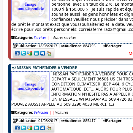
personnel avec un taux de 2 %. Le monta
1000 $ à 150.000 $ . Je suis rapide et équ
souhaite aussi les gens honnêtes et dig
confiances.Veuillez nous préciser dans
de prêt le montant exact que voussouhaiteriez et la date. Veu
écrire pour vos prêts personnels: correiaferreira02@gmail.
Catégorie:
Services
|
|
Autres services
Publication:
18/08/2017
|
Audience:
884793
Partager:
Me
NISSAN PATHFINDER A VENDRE
NISSAN PATHFINDER A VENDRE POUR C
DEPART A SEULEMENT 3650$ US EN TRE
CONDITION CLIMATISER JEEP 4X4, 6 CYL
AUTOMATIQUE ,ECT... ALORS POUR PLUS
INFORMATION N'HESITE PAS A APPELER
UN MESSAGE WHATSAAP AU 509 4726 83
POUVEZ AUSSI APPELE AU 509 3290 4033 MERCI.
(...)
Catégorie:
Véhicules
|
|
Voitures
Publication:
01/08/2017
|
Audience:
885417
Partager: