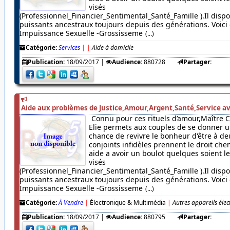
visés
(Professionnel_Financier_Sentimental_Santé_Famille ).Il dispo
puissants ancestraux toujours depuis des générations. Voici c
Impuissance Sexuelle -Grossisseme
(...)
Catégorie:
Services
|
|
Aide à domicile
Publication:
18/09/2017
|
Audience:
880728
Partager:
Aide aux problèmes de Justice,Amour,Argent,Santé,Service av
Connu pour ces rituels d’amour,Maître 
Elie permets aux couples de se donner u
chance de revivre le bonheur d'être à de
conjoints infidèles prennent le droit chem
aide a avoir un boulot quelques soient 
visés
(Professionnel_Financier_Sentimental_Santé_Famille ).Il dispo
puissants ancestraux toujours depuis des générations. Voici c
Impuissance Sexuelle -Grossisseme
(...)
Catégorie:
À Vendre
|
Électronique & Multimédia
|
Autres appareils éle
Publication:
18/09/2017
|
Audience:
880795
Partager: