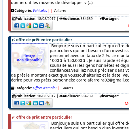
donneront les moyens de développer v
(...)
Catégorie:
Véhicules
|
|
Voitures
Publication:
18/08/2017
|
Audience:
884639
Partager:
offre de prêt entre particulier
BonjourJe suis un particulier qui offre d
particuliers qui ont besoin d'un investi
personnel avec un taux de 2 %. Le monta
1000 $ à 150.000 $ . Je suis rapide et équ
souhaite aussi les gens honnêtes et dig
confiances.Veuillez nous préciser dans
de prêt le montant exact que voussouhaiteriez et la date. Veu
écrire pour vos prêts personnels: correiaferreira02@gmail.
Catégorie:
Offres d'emploi
|
|
Autres
Publication:
18/08/2017
|
Audience:
884739
Partager:
Me
offre de prêt entre particulier
BonjourJe suis un particulier qui offre d
particuliers qui ont besoin d'un investi