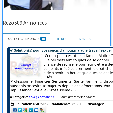
Rezo509 Annonces
TOUTES LES ANNONCES
18
OFFRES
DEMANDES
Solution(s) pour vos soucis d'amour,maladie,travail,sexuel,
Connu pour ces rituels d’amour,Maître 
Elie permets aux couples de se donner u
chance de revivre le bonheur d'être à de
conjoints infidèles prennent le droit chem
aide a avoir un boulot quelques soient 
visés
(Professionnel_Financier_Sentimental_Santé_Famille ).Il dispo
puissants ancestraux toujours depuis des générations. Voici c
Impuissance Sexuelle -Grossisseme
(...)
Catégorie:
Cours, Formations
|
|
Cours par correspondance
Publication:
18/09/2017
|
Audience:
881381
Partager: