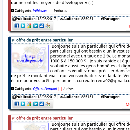
donneront les moyens de développer v
(...)
Catégorie:
Véhicules
|
|
Voitures
Publication:
18/08/2017
|
Audience:
885051
Partager:
offre de prêt entre particulier
BonjourJe suis un particulier qui offre d
particuliers qui ont besoin d'un investi
personnel avec un taux de 2 %. Le monta
1000 $ à 150.000 $ . Je suis rapide et équ
souhaite aussi les gens honnêtes et dig
confiances.Veuillez nous préciser dans
de prêt le montant exact que voussouhaiteriez et la date. Veu
écrire pour vos prêts personnels: correiaferreira02@gmail.
Catégorie:
Offres d'emploi
|
|
Autres
Publication:
18/08/2017
|
Audience:
885151
Partager:
Me
offre de prêt entre particulier
BonjourJe suis un particulier qui offre d
particuliers qui ont besoin d'un investi