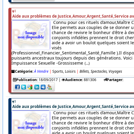
Aide aux problèmes de Justice,Amour,Argent,Santé,Service av
Connu pour ces rituels d’amour,Maître 
Elie permets aux couples de se donner u
chance de revivre le bonheur d'être à de
conjoints infidèles prennent le droit chem
aide a avoir un boulot quelques soient 
visés
(Professionnel_Financier_Sentimental_Santé_Famille ).Il dispo
puissants ancestraux toujours depuis des générations. Voici c
Impuissance Sexuelle -Grossisseme
(...)
Catégorie:
À Vendre
|
Sports, Loisirs
|
Billets, Spectacles, Voyages
Publication:
18/09/2017
|
Audience:
881306
Partager:
Aide aux problèmes de Justice,Amour,Argent,Santé,Service av
Connu pour ces rituels d’amour,Maître 
Elie permets aux couples de se donner u
chance de revivre le bonheur d'être à de
conjoints infidèles prennent le droit chem
aide a avoir un boulot quelques soient 