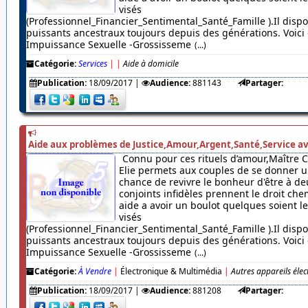
visés
(Professionnel_Financier_Sentimental_Santé_Famille ).Il dispo
puissants ancestraux toujours depuis des générations. Voici c
Impuissance Sexuelle -Grossisseme
(...)
Catégorie:
Services
|
|
Aide à domicile
Publication:
18/09/2017
|
Audience:
881143
Partager:
Aide aux problèmes de Justice,Amour,Argent,Santé,Service av
Connu pour ces rituels d’amour,Maître 
Elie permets aux couples de se donner u
chance de revivre le bonheur d'être à de
conjoints infidèles prennent le droit chem
aide a avoir un boulot quelques soient 
visés
(Professionnel_Financier_Sentimental_Santé_Famille ).Il dispo
puissants ancestraux toujours depuis des générations. Voici c
Impuissance Sexuelle -Grossisseme
(...)
Catégorie:
À Vendre
|
Électronique & Multimédia
|
Autres appareils éle
Publication:
18/09/2017
|
Audience:
881208
Partager: