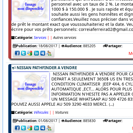
personnel avec un taux de 2 %. Le monta
1000 $ à 150.000 $ . Je suis rapide et équ
souhaite aussi les gens honnêtes et dig
confiances.Veuillez nous préciser dans
de prêt le montant exact que voussouhaiteriez et la date. Veu
écrire pour vos prêts personnels: correiaferreira02@gmail.
Catégorie:
Services
|
|
Autres services
Publication:
18/08/2017
|
Audience:
885205
Partager:
Me
NISSAN PATHFINDER A VENDRE
NISSAN PATHFINDER A VENDRE POUR C
DEPART A SEULEMENT 3650$ US EN TRE
CONDITION CLIMATISER JEEP 4X4, 6 CYL
AUTOMATIQUE ,ECT... ALORS POUR PLUS
INFORMATION N'HESITE PAS A APPELER
UN MESSAGE WHATSAAP AU 509 4726 83
POUVEZ AUSSI APPELE AU 509 3290 4033 MERCI.
(...)
Catégorie:
Véhicules
|
|
Voitures
Publication:
01/08/2017
|
Audience:
885830
Partager: