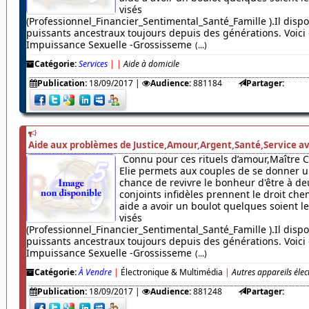
visés
(Professionnel_Financier_Sentimental_Santé_Famille ).Il dispo
puissants ancestraux toujours depuis des générations. Voici c
Impuissance Sexuelle -Grossisseme
(...)
Catégorie:
Services
|
|
Aide à domicile
Publication:
18/09/2017
|
Audience:
881184
Partager:
Aide aux problèmes de Justice,Amour,Argent,Santé,Service av
Connu pour ces rituels d’amour,Maître 
Elie permets aux couples de se donner u
chance de revivre le bonheur d'être à de
conjoints infidèles prennent le droit chem
aide a avoir un boulot quelques soient 
visés
(Professionnel_Financier_Sentimental_Santé_Famille ).Il dispo
puissants ancestraux toujours depuis des générations. Voici c
Impuissance Sexuelle -Grossisseme
(...)
Catégorie:
À Vendre
|
Électronique & Multimédia
|
Autres appareils éle
Publication:
18/09/2017
|
Audience:
881248
Partager: