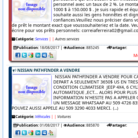
personnel avec un taux de 2 %. Le monta
1000 $ à 150.000 $ . Je suis rapide et équ
souhaite aussi les gens honnêtes et dig
confiances.Veuillez nous préciser dans
de prêt le montant exact que voussouhaiteriez et la date. Veu
écrire pour vos prêts personnels: correiaferreira02@gmail.
Catégorie:
Services
|
|
Autres services
Publication:
18/08/2017
|
Audience:
885245
Partager:
Me
NISSAN PATHFINDER A VENDRE
NISSAN PATHFINDER A VENDRE POUR C
DEPART A SEULEMENT 3650$ US EN TRE
CONDITION CLIMATISER JEEP 4X4, 6 CYL
AUTOMATIQUE ,ECT... ALORS POUR PLUS
INFORMATION N'HESITE PAS A APPELER
UN MESSAGE WHATSAAP AU 509 4726 83
POUVEZ AUSSI APPELE AU 509 3290 4033 MERCI.
(...)
Catégorie:
Véhicules
|
|
Voitures
Publication:
01/08/2017
|
Audience:
885870
Partager: