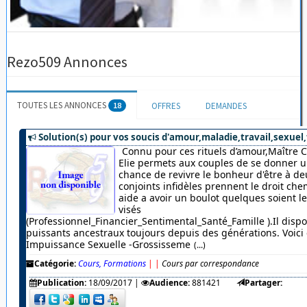
Rezo509 Annonces
TOUTES LES ANNONCES
18
OFFRES
DEMANDES
Solution(s) pour vos soucis d'amour,maladie,travail,sexuel,
Connu pour ces rituels d’amour,Maître 
Elie permets aux couples de se donner u
chance de revivre le bonheur d'être à de
conjoints infidèles prennent le droit chem
aide a avoir un boulot quelques soient 
visés
(Professionnel_Financier_Sentimental_Santé_Famille ).Il dispo
puissants ancestraux toujours depuis des générations. Voici c
Impuissance Sexuelle -Grossisseme
(...)
Catégorie:
Cours, Formations
|
|
Cours par correspondance
Publication:
18/09/2017
|
Audience:
881421
Partager: