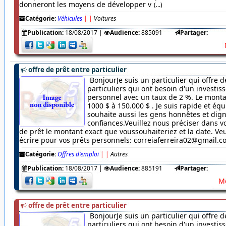
donneront les moyens de développer v
(...)
Catégorie:
Véhicules
|
|
Voitures
Publication:
18/08/2017
|
Audience:
885091
Partager:
offre de prêt entre particulier
BonjourJe suis un particulier qui offre d
particuliers qui ont besoin d'un investi
personnel avec un taux de 2 %. Le monta
1000 $ à 150.000 $ . Je suis rapide et équ
souhaite aussi les gens honnêtes et dig
confiances.Veuillez nous préciser dans
de prêt le montant exact que voussouhaiteriez et la date. Veu
écrire pour vos prêts personnels: correiaferreira02@gmail.
Catégorie:
Offres d'emploi
|
|
Autres
Publication:
18/08/2017
|
Audience:
885191
Partager:
Me
offre de prêt entre particulier
BonjourJe suis un particulier qui offre d
particuliers qui ont besoin d'un investi