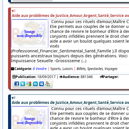
Aide aux problèmes de Justice,Amour,Argent,Santé,Service av
Connu pour ces rituels d’amour,Maître 
Elie permets aux couples de se donner u
chance de revivre le bonheur d'être à de
conjoints infidèles prennent le droit chem
aide a avoir un boulot quelques soient 
visés
(Professionnel_Financier_Sentimental_Santé_Famille ).Il dispo
puissants ancestraux toujours depuis des générations. Voici c
Impuissance Sexuelle -Grossisseme
(...)
Catégorie:
À Vendre
|
Sports, Loisirs
|
Billets, Spectacles, Voyages
Publication:
18/09/2017
|
Audience:
881346
Partager:
Aide aux problèmes de Justice,Amour,Argent,Santé,Service av
Connu pour ces rituels d’amour,Maître 
Elie permets aux couples de se donner u
chance de revivre le bonheur d'être à de
conjoints infidèles prennent le droit chem
aide a avoir un boulot quelques soient 