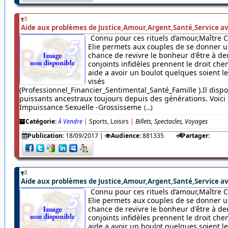
Aide aux problèmes de Justice,Amour,Argent,Santé,Service av
Connu pour ces rituels d’amour,Maître 
Elie permets aux couples de se donner u
chance de revivre le bonheur d'être à de
conjoints infidèles prennent le droit chem
aide a avoir un boulot quelques soient 
visés
(Professionnel_Financier_Sentimental_Santé_Famille ).Il dispo
puissants ancestraux toujours depuis des générations. Voici c
Impuissance Sexuelle -Grossisseme
(...)
Catégorie:
À Vendre
|
Sports, Loisirs
|
Billets, Spectacles, Voyages
Publication:
18/09/2017
|
Audience:
881335
Partager:
Aide aux problèmes de Justice,Amour,Argent,Santé,Service av
Connu pour ces rituels d’amour,Maître 
Elie permets aux couples de se donner u
chance de revivre le bonheur d'être à de
conjoints infidèles prennent le droit chem
aide a avoir un boulot quelques soient 