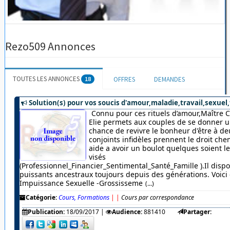
Rezo509 Annonces
TOUTES LES ANNONCES
18
OFFRES
DEMANDES
Solution(s) pour vos soucis d'amour,maladie,travail,sexuel,
Connu pour ces rituels d’amour,Maître 
Elie permets aux couples de se donner u
chance de revivre le bonheur d'être à de
conjoints infidèles prennent le droit chem
aide a avoir un boulot quelques soient 
visés
(Professionnel_Financier_Sentimental_Santé_Famille ).Il dispo
puissants ancestraux toujours depuis des générations. Voici c
Impuissance Sexuelle -Grossisseme
(...)
Catégorie:
Cours, Formations
|
|
Cours par correspondance
Publication:
18/09/2017
|
Audience:
881410
Partager: