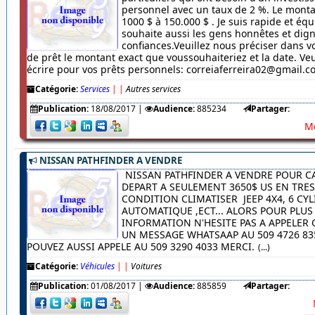
personnel avec un taux de 2 %. Le monta
1000 $ à 150.000 $ . Je suis rapide et équ
souhaite aussi les gens honnêtes et dig
confiances.Veuillez nous préciser dans
de prêt le montant exact que voussouhaiteriez et la date. Veu
écrire pour vos prêts personnels: correiaferreira02@gmail.
Catégorie:
Services
|
|
Autres services
Publication:
18/08/2017
|
Audience:
885234
Partager:
Me
NISSAN PATHFINDER A VENDRE
NISSAN PATHFINDER A VENDRE POUR C
DEPART A SEULEMENT 3650$ US EN TRE
CONDITION CLIMATISER JEEP 4X4, 6 CYL
AUTOMATIQUE ,ECT... ALORS POUR PLUS
INFORMATION N'HESITE PAS A APPELER
UN MESSAGE WHATSAAP AU 509 4726 83
POUVEZ AUSSI APPELE AU 509 3290 4033 MERCI.
(...)
Catégorie:
Véhicules
|
|
Voitures
Publication:
01/08/2017
|
Audience:
885859
Partager: