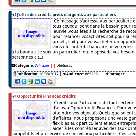
J'offre des crédits prêts d'argents aux particuliers
Ce message s'adresse aux particuliers et
tous ceuxqui sont dans le besoin pour r
leurvie .Vous êtes à la recherche de rec
pour relancer vosactivités soit pour la ré
projet , soit pour vousacheter un appar
vous êtes interdit bancaire ou votredossi
à la banque. Je suis un particulier qui disposede vos besoin
personnes c
(...)
Catégorie:
Véhicules
|
|
Utilitaires
Publication:
18/08/2017
|
Audience:
885296
Partager:
Opportunité Finances crédits
Crédits aux Particuliers de tout secteur
d'activitéOpportunité Finances. Pour vou
atteindre vos objectifs.Quels que soient 
d'affaires, nous proposons une vaste ga
flexibles aux particuliers et aux entrepr
aider à les concrétiser avec des taux d’in
compétitifs et un service de conseil aux particuliers. Ces cré