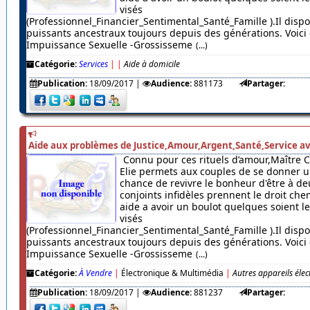
visés
(Professionnel_Financier_Sentimental_Santé_Famille ).Il dispo
puissants ancestraux toujours depuis des générations. Voici c
Impuissance Sexuelle -Grossisseme
(...)
Catégorie:
Services
|
|
Aide à domicile
Publication:
18/09/2017
|
Audience:
881173
Partager:
Aide aux problèmes de Justice,Amour,Argent,Santé,Service av
Connu pour ces rituels d’amour,Maître 
Elie permets aux couples de se donner u
chance de revivre le bonheur d'être à de
conjoints infidèles prennent le droit chem
aide a avoir un boulot quelques soient 
visés
(Professionnel_Financier_Sentimental_Santé_Famille ).Il dispo
puissants ancestraux toujours depuis des générations. Voici c
Impuissance Sexuelle -Grossisseme
(...)
Catégorie:
À Vendre
|
Électronique & Multimédia
|
Autres appareils éle
Publication:
18/09/2017
|
Audience:
881237
Partager: