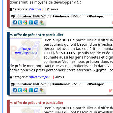
donneront les moyens de développer v
(...)
Catégorie:
Véhicules
|
|
Voitures
Publication:
18/08/2017
|
Audience:
885080
Partager:
offre de prêt entre particulier
BonjourJe suis un particulier qui offre d
particuliers qui ont besoin d'un investi
personnel avec un taux de 2 %. Le monta
1000 $ à 150.000 $ . Je suis rapide et équ
souhaite aussi les gens honnêtes et dig
confiances.Veuillez nous préciser dans
de prêt le montant exact que voussouhaiteriez et la date. Veu
écrire pour vos prêts personnels: correiaferreira02@gmail.
Catégorie:
Offres d'emploi
|
|
Autres
Publication:
18/08/2017
|
Audience:
885180
Partager:
Me
offre de prêt entre particulier
BonjourJe suis un particulier qui offre d
particuliers qui ont besoin d'un investi