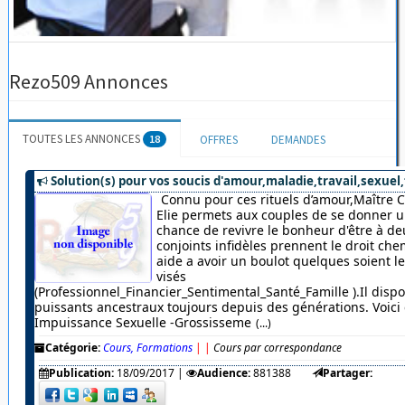
Rezo509 Annonces
TOUTES LES ANNONCES
18
OFFRES
DEMANDES
Solution(s) pour vos soucis d'amour,maladie,travail,sexuel,
Connu pour ces rituels d’amour,Maître 
Elie permets aux couples de se donner u
chance de revivre le bonheur d'être à de
conjoints infidèles prennent le droit chem
aide a avoir un boulot quelques soient 
visés
(Professionnel_Financier_Sentimental_Santé_Famille ).Il dispo
puissants ancestraux toujours depuis des générations. Voici c
Impuissance Sexuelle -Grossisseme
(...)
Catégorie:
Cours, Formations
|
|
Cours par correspondance
Publication:
18/09/2017
|
Audience:
881388
Partager: