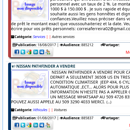
personnel avec un taux de 2 %. Le monta
1000 $ à 150.000 $ . Je suis rapide et équ
souhaite aussi les gens honnêtes et dig
confiances.Veuillez nous préciser dans
de prêt le montant exact que voussouhaiteriez et la date. Veu
écrire pour vos prêts personnels: correiaferreira02@gmail.
Catégorie:
Services
|
|
Autres services
Publication:
18/08/2017
|
Audience:
885212
Partager:
Me
NISSAN PATHFINDER A VENDRE
NISSAN PATHFINDER A VENDRE POUR C
DEPART A SEULEMENT 3650$ US EN TRE
CONDITION CLIMATISER JEEP 4X4, 6 CYL
AUTOMATIQUE ,ECT... ALORS POUR PLUS
INFORMATION N'HESITE PAS A APPELER
UN MESSAGE WHATSAAP AU 509 4726 83
POUVEZ AUSSI APPELE AU 509 3290 4033 MERCI.
(...)
Catégorie:
Véhicules
|
|
Voitures
Publication:
01/08/2017
|
Audience:
885837
Partager: