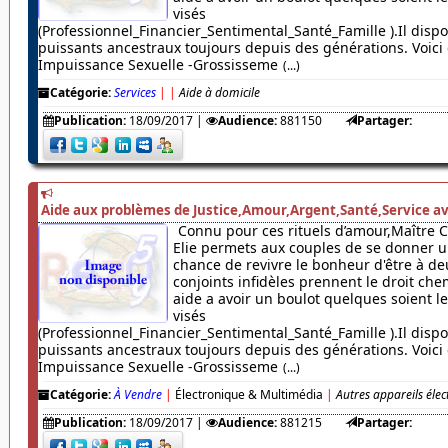
visés
(Professionnel_Financier_Sentimental_Santé_Famille ).Il dispo
puissants ancestraux toujours depuis des générations. Voici c
Impuissance Sexuelle -Grossisseme
(...)
Catégorie:
Services
|
|
Aide à domicile
Publication:
18/09/2017
|
Audience:
881150
Partager:
Aide aux problèmes de Justice,Amour,Argent,Santé,Service av
Connu pour ces rituels d’amour,Maître 
Elie permets aux couples de se donner u
chance de revivre le bonheur d'être à de
conjoints infidèles prennent le droit chem
aide a avoir un boulot quelques soient 
visés
(Professionnel_Financier_Sentimental_Santé_Famille ).Il dispo
puissants ancestraux toujours depuis des générations. Voici c
Impuissance Sexuelle -Grossisseme
(...)
Catégorie:
À Vendre
|
Électronique & Multimédia
|
Autres appareils éle
Publication:
18/09/2017
|
Audience:
881215
Partager: