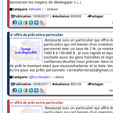
donneront les moyens de développer v
(...)
Catégorie:
Véhicules
|
|
Voitures
Publication:
18/08/2017
|
Audience:
885058
Partager:
offre de prêt entre particulier
BonjourJe suis un particulier qui offre d
particuliers qui ont besoin d'un investi
personnel avec un taux de 2 %. Le monta
1000 $ à 150.000 $ . Je suis rapide et équ
souhaite aussi les gens honnêtes et dig
confiances.Veuillez nous préciser dans
de prêt le montant exact que voussouhaiteriez et la date. Veu
écrire pour vos prêts personnels: correiaferreira02@gmail.
Catégorie:
Offres d'emploi
|
|
Autres
Publication:
18/08/2017
|
Audience:
885158
Partager:
Me
offre de prêt entre particulier
BonjourJe suis un particulier qui offre d
particuliers qui ont besoin d'un investi