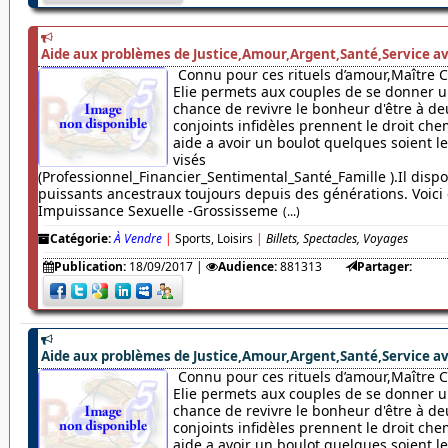
Aide aux problèmes de Justice,Amour,Argent,Santé,Service av
Connu pour ces rituels d’amour,Maître 
Elie permets aux couples de se donner u
chance de revivre le bonheur d'être à de
conjoints infidèles prennent le droit chem
aide a avoir un boulot quelques soient 
visés
(Professionnel_Financier_Sentimental_Santé_Famille ).Il dispo
puissants ancestraux toujours depuis des générations. Voici c
Impuissance Sexuelle -Grossisseme
(...)
Catégorie:
À Vendre
|
Sports, Loisirs
|
Billets, Spectacles, Voyages
Publication:
18/09/2017
|
Audience:
881313
Partager:
Aide aux problèmes de Justice,Amour,Argent,Santé,Service av
Connu pour ces rituels d’amour,Maître 
Elie permets aux couples de se donner u
chance de revivre le bonheur d'être à de
conjoints infidèles prennent le droit chem
aide a avoir un boulot quelques soient 